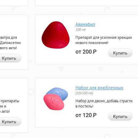
Аванафил
100 мг
евитра для
Препарат для усиления эрекции
 Дапоксетин
нового поколения!
вого акта!
от 200
Р
Купить
Купить
Набор для влюбленных
(10х100 мг)
 препараты
Набор для двоих, добавь страсти
ии и
в постель!
 акта!
от 120
Р
Купить
Купить