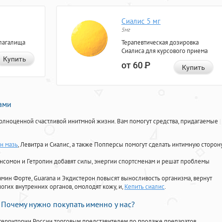
Сиалис 5 мг
5мг
лагалища
Терапевтическая дозировка
Сиалиса для курсового приема
Купить
от 60
Р
Купить
нами
олноценной счастливой инитмной жизни. Вам помогут средства, придагаемые
н мазь
, Левитра и Сиалис, а также Попперсы помогут сделать интимную сторон
Ансомон и Гетропин добавят силы, энергии спортсменам и решат проблемы
ориамин Форте, Guarana и Экдистерон повысят выносливость организма, вернут
огих внутренних органов, омолодят кожу, и,
Кепить сиалис
.
Почему нужно покупать именно у нас?
территории России торговым представителем по продаже препаратов