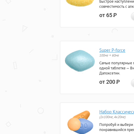
Быстрое наступлени
совместимость с ал
от 65
Р
Super P-force
100мг + 60мг
Самые популярные 
одной таблетке — Ви
Дапоксетин.
от 200
Р
Набор Классичес
(2x100мг, 4x20мг)
Попробуй и выбери
понравившийся преп