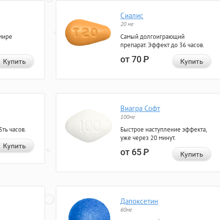
Сиалис
20 мг
мире
Самый долгоиграющий
препарат. Эффект до 36 часов.
от 70
Р
Купить
Купить
Виагра Софт
100мг
ть часов.
Быстрое наступление эффекта,
уже через 20 минут.
Купить
от 65
Р
Купить
Дапоксетин
60мг