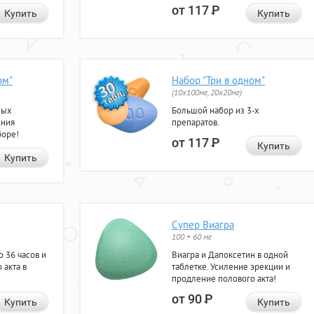
от 117
Р
Купить
Купить
ом"
Набор "Три в одном"
(10x100мг, 20x20мг)
ных
Большой набор из 3-х
ения
препаратов.
боре!
от 117
Р
Купить
Купить
Супер Виагра
100 + 60 мг
 36 часов и
Виагра и Дапоксетин в одной
 акта в
таблетке. Усиление эрекции и
продление полового акта!
от 90
Р
Купить
Купить