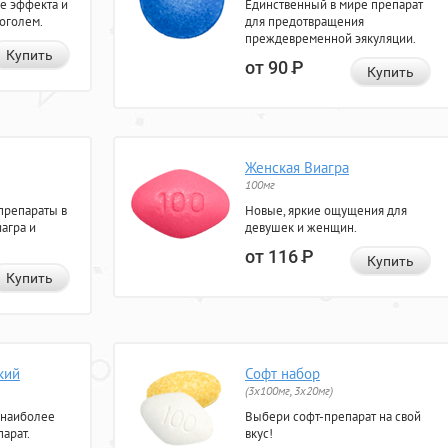
е эффекта и
Единственный в мире препарат
коголем.
для предотвращения
преждевременной эякуляции.
Купить
от 90
Р
Купить
Женская Виагра
100мг
препараты в
Новые, яркие ощущения для
агра и
девушек и женщин.
от 116
Р
Купить
Купить
кий
Софт набор
(3x100мг, 3x20мг)
 наиболее
Выбери софт-препарат на свой
арат.
вкус!