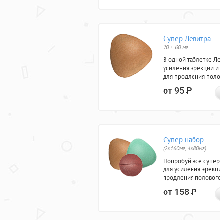
Супер Левитра
20 + 60 мг
В одной таблетке Л
усиления эрекции и
для продления поло
от 95
Р
Супер набор
(2х160мг, 4х80мг)
Попробуй все супер
для усиления эрекц
продления полового
от 158
Р