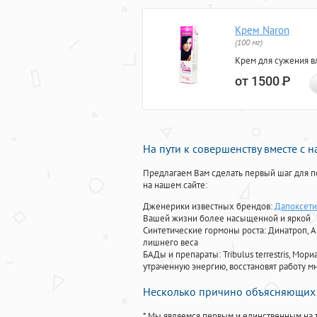
Крем Naron
(100 мг)
Крем для сужения в
от 1500
Р
На пути к совершенству вместе с 
Предлагаем Вам сделать первый шаг для п
на нашем сайте:
Дженерики известных брендов:
Дапоксети
Вашей жизни более насыщенной и яркой
Синтетические гормоны роста
: Динатроп, 
лишнего веса
БАДы и препараты:
Tribulus terrestris, М
утраченную энергию, восстановят работу мн
Несколько причино объясняющих 
* Мы являемся первым и единственным на 