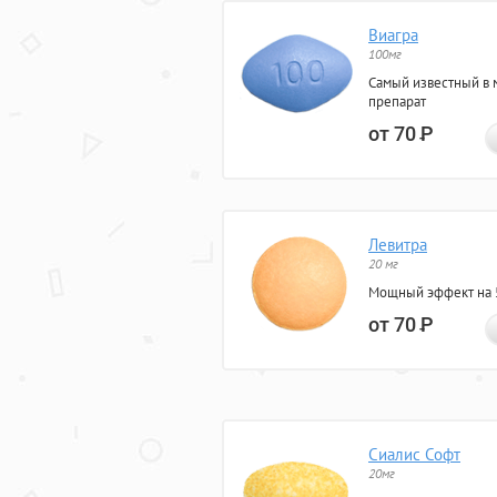
Виагра
100мг
Самый известный в 
препарат
от 70
Р
Левитра
20 мг
Мощный эффект на 5
от 70
Р
Сиалис Софт
20мг