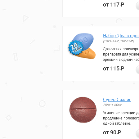
от 117
Р
Набор "Два в одн
(10x100мг, 10x20мг)
Два самых популяр
препарата для усил
эрекции в одном на
от 115
Р
Супер Сиалис
20мг + 60мг
Усиление эрекции до
продление полового
одной таблетке.
от 90
Р