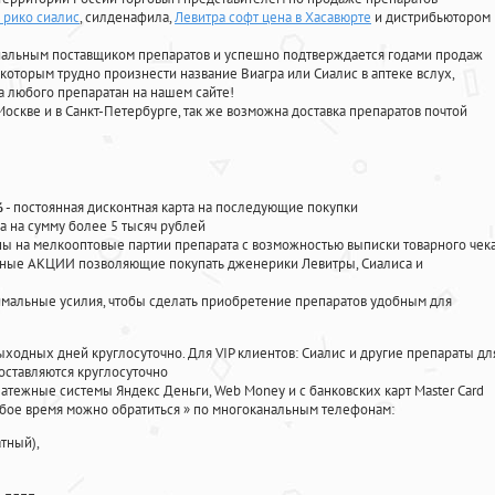
 рико сиалис
, силденафила
,
Левитра софт цена в Хасавюрте
и дистрибьютором
циальным поставщиком препаратов и успешно подтверждается годами продаж
 которым трудно произнести название Виагра или Сиалис в аптеке вслух,
 любого препаратан на нашем сайте!
Москве и в Санкт-Петербурге, так же возможна доставка препаратов почтой
%
- постоянная дисконтная карта на последующие покупки
а на сумму более 5 тысяч рублей
 на мелкооптовые партии препарата с возможностью выписки товарного чек
личные АКЦИИ позволяющие покупать дженерики Левитры, Сиалиса и
мальные усилия, чтобы сделать приобретение препаратов удобным для
ыходных дней круглосуточно. Для VIP клиентов: Сиалис и другие препараты дл
оставляются круглосуточно
атежные системы Яндекс Деньги, Web Money и с банковских карт Master Card
юбое время можно обратиться
»
по многоканальным телефонам:
тный),