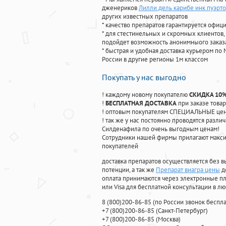
дженериков
Лилли дель карибе инк пуэрто
других известных препаратов
* качество препаратов гарантируется офи
* для стестинельных и скромных клиентов,
подойдет возможность анонимныого заказа
* быстрая и удобная доставка курьером по 
России в другие регионы 1м классом
Покупать у нас выгодно
! каждому новому покупателю
СКИДКА 10
!
БЕСПЛАТНАЯ ДОСТАВКА
при заказе товар
! оптовым покупателям СПЕЦИАЛЬНЫЕ цены
! так же у нас постоянно проводятся раз
Силденафила по очень выгодным ценам!
Cотрудники нашей фирмы прилагают макси
покупателей
доставка препаратов осуществляется без в
потенции, а так же
Препарат виагра цены
д
оплата принимаются через электронные пл
или Visa для бесплатной консультации в л
8
(800
)200-86-85
(
по России звонок беспла
+7
(800
)200-86-85
(
Санкт-Петербург)
+7
(800
)200-86-85
(
Москва)