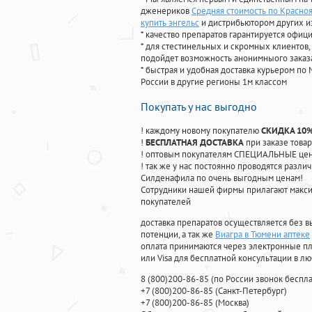
дженериков
Средняя стоимость по Красноя
купить энгельс
и дистрибьютором других и
* качество препаратов гарантируется офи
* для стестинельных и скромных клиентов,
подойдет возможность анонимныого заказа
* быстрая и удобная доставка курьером по 
России в другие регионы 1м классом
Покупать у нас выгодно
! каждому новому покупателю
СКИДКА 10
!
БЕСПЛАТНАЯ ДОСТАВКА
при заказе товар
! оптовым покупателям СПЕЦИАЛЬНЫЕ цены
! так же у нас постоянно проводятся раз
Силденафила по очень выгодным ценам!
Cотрудники нашей фирмы прилагают макси
покупателей
доставка препаратов осуществляется без в
потенции, а так же
Виагра в Тюмени аптеке
оплата принимаются через электронные пл
или Visa для бесплатной консультации в л
8
(800
)200-86-85
(
по России звонок беспла
+7
(800
)200-86-85
(
Санкт-Петербург)
+7
(800
)200-86-85
(
Москва)