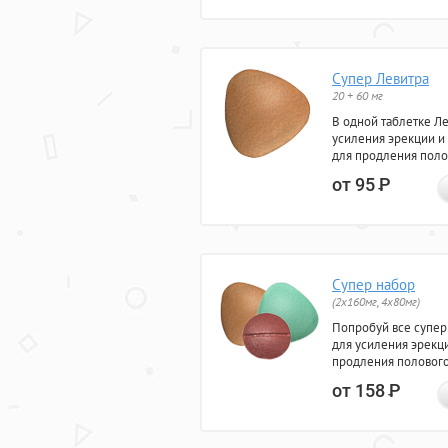
Супер Левитра
20 + 60 мг
В одной таблетке Л
усиления эрекции и
для продления поло
от 95
Р
Супер набор
(2х160мг, 4х80мг)
Попробуй все супер
для усиления эрекц
продления полового
от 158
Р