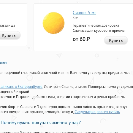
Сиалис 5 мг
5мг
лагалища
Терапевтическая дозировка
Сиалиса для курсового приема
Купить
от 60
Р
Купить
нами
олноценной счастливой инитмной жизни. Вам помогут средства, придагаемые
 аликапс в Екатеринбурге
, Левитра и Сиалис, а также Попперсы помогут сделат
сыщенной и яркой
Ансомон и Гетропин добавят силы, энергии спортсменам и решат проблемы
ориамин Форте, Guarana и Экдистерон повысят выносливость организма, вернут
огих внутренних органов, омолодят кожу, и,
Силденафил россия купить
.
Почему нужно покупать именно у нас?
территории России торговым представителем по продаже препаратов