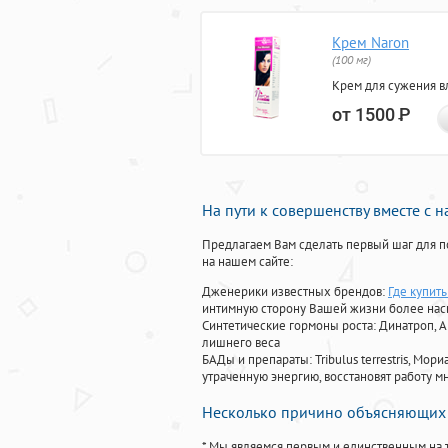
Крем Naron
(100 мг)
Крем для сужения в
от 1500
Р
На пути к совершенству вместе с 
Предлагаем Вам сделать первый шаг для п
на нашем сайте:
Дженерики известных брендов:
Где купить
интимную сторону Вашей жизни более на
Синтетические гормоны роста
: Динатроп, 
лишнего веса
БАДы и препараты:
Tribulus terrestris, М
утраченную энергию, восстановят работу мн
Несколько причино объясняющих 
* Мы являемся первым и единственным на 