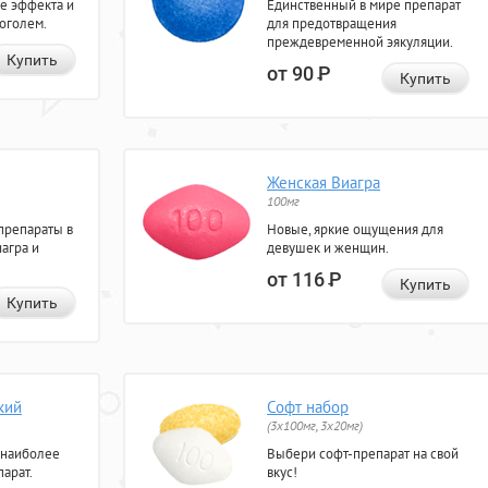
е эффекта и
Единственный в мире препарат
коголем.
для предотвращения
преждевременной эякуляции.
Купить
от 90
Р
Купить
Женская Виагра
100мг
препараты в
Новые, яркие ощущения для
агра и
девушек и женщин.
от 116
Р
Купить
Купить
кий
Софт набор
(3x100мг, 3x20мг)
 наиболее
Выбери софт-препарат на свой
арат.
вкус!