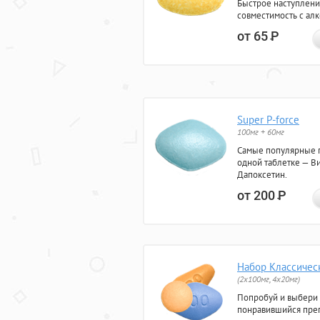
Быстрое наступлени
совместимость с ал
от 65
Р
Super P-force
100мг + 60мг
Самые популярные 
одной таблетке — Ви
Дапоксетин.
от 200
Р
Набор Классичес
(2x100мг, 4x20мг)
Попробуй и выбери
понравившийся преп