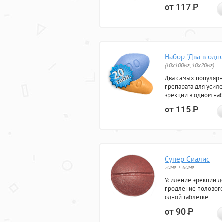
от 117
Р
Набор "Два в одн
(10x100мг, 10x20мг)
Два самых популяр
препарата для усил
эрекции в одном на
от 115
Р
Супер Сиалис
20мг + 60мг
Усиление эрекции до
продление полового
одной таблетке.
от 90
Р