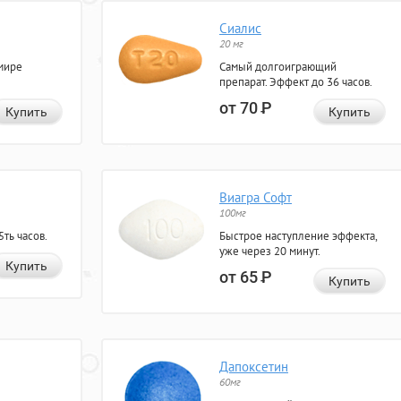
Сиалис
20 мг
мире
Самый долгоиграющий
препарат. Эффект до 36 часов.
от 70
Р
Купить
Купить
Виагра Софт
100мг
ть часов.
Быстрое наступление эффекта,
уже через 20 минут.
Купить
от 65
Р
Купить
Дапоксетин
60мг