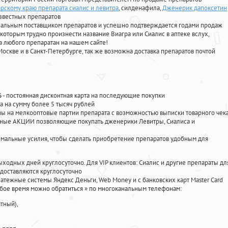
рскому краю препарата сиалис и левитра
, силденафила
,
Дженерик дапоксетин
звестных препаратов
циальным поставщиком препаратов и успешно подтверждается годами продаж
 которым трудно произнести название Виагра или Сиалис в аптеке вслух,
 любого препаратан на нашем сайте!
Москве и в Санкт-Петербурге, так же возможна доставка препаратов почтой
%
- постоянная дисконтная карта на последующие покупки
а на сумму более 5 тысяч рублей
 на мелкооптовые партии препарата с возможностью выписки товарного чек
личные АКЦИИ позволяющие покупать дженерики Левитры, Сиалиса и
мальные усилия, чтобы сделать приобретение препаратов удобным для
ыходных дней круглосуточно. Для VIP клиентов: Сиалис и другие препараты дл
доставляются круглосуточно
атежные системы Яндекс Деньги, Web Money и с банковских карт Master Card
юбое время можно обратиться
»
по многоканальным телефонам:
тный),