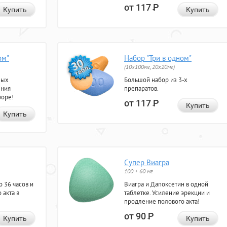
от 117
Р
Купить
Купить
ом"
Набор "Три в одном"
(10x100мг, 20x20мг)
ных
Большой набор из 3-х
ения
препаратов.
боре!
от 117
Р
Купить
Купить
Супер Виагра
100 + 60 мг
 36 часов и
Виагра и Дапоксетин в одной
 акта в
таблетке. Усиление эрекции и
продление полового акта!
от 90
Р
Купить
Купить