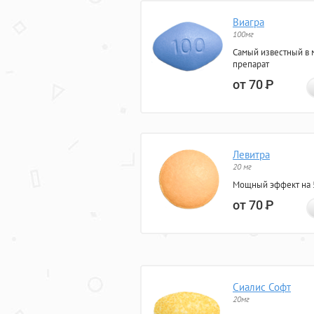
Виагра
100мг
Самый известный в 
препарат
от 70
Р
Левитра
20 мг
Мощный эффект на 5
от 70
Р
Сиалис Софт
20мг