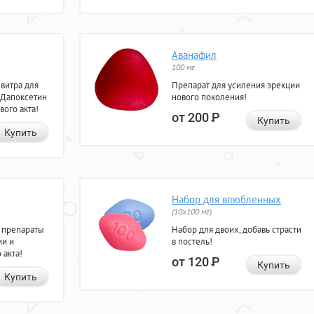
Аванафил
100 мг
евитра для
Препарат для усиления эрекции
 Дапоксетин
нового поколения!
вого акта!
от 200
Р
Купить
Купить
Набор для влюбленных
(10х100 мг)
 препараты
Набор для двоих, добавь страсти
ии и
в постель!
 акта!
от 120
Р
Купить
Купить