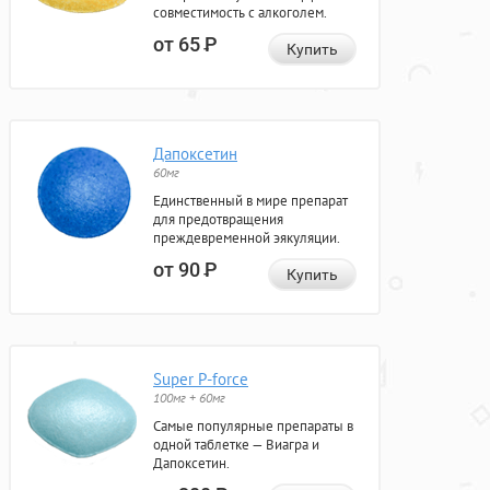
совместимость с алкоголем.
от 65
Р
Купить
Дапоксетин
60мг
Единственный в мире препарат
для предотвращения
преждевременной эякуляции.
от 90
Р
Купить
Super P-force
100мг + 60мг
Самые популярные препараты в
одной таблетке — Виагра и
Дапоксетин.