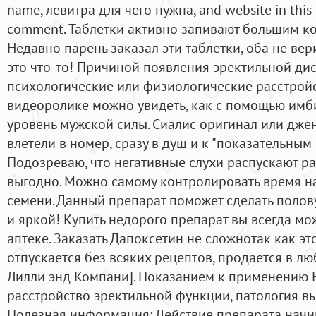
name, левитра для чего нужна, and website in this 
comment. Таблетки активно запивают большим к
Недавно парень заказал эти таблетки, оба не вер
это что-то! Причиной появления эректильной ди
психологические или физиологические расстройс
видеоролике можно увидеть, как с помощью имби
уровень мужской силы. Сиалис оригинал или дже
влетели в номер, сразу в душ и к "показательным
Подозреваю, что негативные слухи распускают ра
выгодно. Можно самому контролировать время н
семени. Данный препарат поможет сделать поло
и яркой! Купить недорого препарат вы всегда мо
аптеке. Заказать Дапоксетин не сложнотак как э
отпускается без всяких рецептов, продается в люб
Лилли энд Компани]. Показанием к применению 
расстройство эректильной функции, патология в
Полезная информация: Действие препарата начи