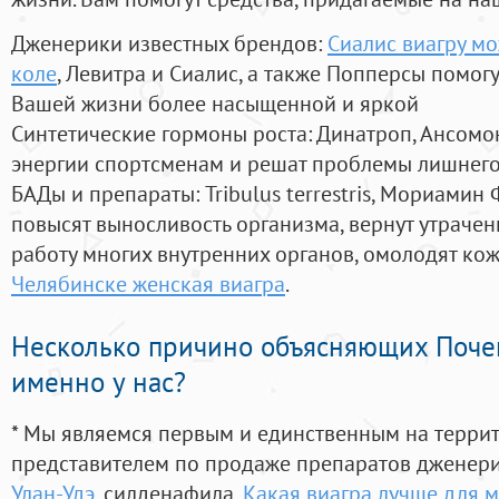
Дженерики известных брендов:
Сиалис виагру мо
коле
, Левитра и Сиалис, а также Попперсы помог
Вашей жизни более насыщенной и яркой
Синтетические гормоны роста
: Динатроп, Ансомо
энергии спортсменам и решат проблемы лишнего
БАДы и препараты:
Tribulus terrestris, Мориамин
повысят выносливость организма, вернут утрачен
работу многих внутренних органов, омолодят кожу
Челябинске женская виагра
.
Несколько причино объясняющих Поче
именно у нас?
* Мы являемся первым и единственным на терри
представителем по продаже препаратов дженер
Улан-Удэ
, силденафила
,
Какая виагра лучше для 