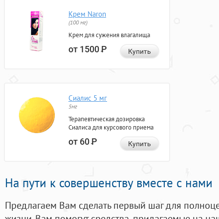
Крем Naron
(100 мг)
Крем для сужения влагалища
от 1500
Р
Купить
Сиалис 5 мг
5мг
Терапевтическая дозировка
Сиалиса для курсового приема
от 60
Р
Купить
На пути к совершенству вместе с нами
Предлагаем Вам сделать первый шаг для полноц
жизни. Вам помогут средства, придагаемые на на