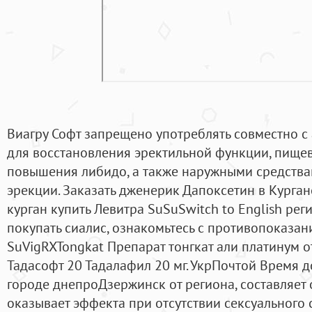
Виагру Софт запрещено употреблять совместно 
для восстановления эректильной функции, пище
повышения либидо, а также наружными средств
эрекции. Заказать дженерик Дапоксетин в Курга
курган купить Левитра SuSuSwitch to English рег
покупать сиалис, ознакомьтесь с противопоказа
SuVigRXTongkat Препарат тонгкат али платинум о
Тадасофт 20 Тадалафил 20 мг. УкрПочтой Время до
городе днепроДзержинск от региона, составляет о
оказывает эффекта при отсутствии сексуального