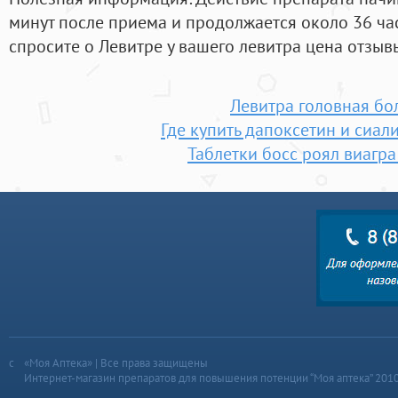
минут после приема и продолжается около 36 ча
спросите о Левитре у вашего левитра цена отзыв
Левитра головная бо
Где купить дапоксетин и сиали
Таблетки босс роял виагра
«Моя Аптека» | Все права защищены
Интернет-магазин препаратов для повышения потенции “Моя аптека” 201