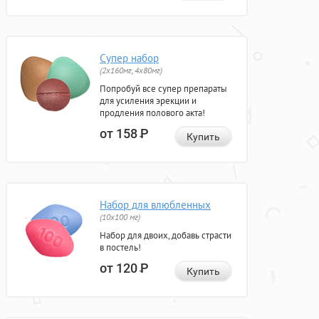
Супер набор
(2х160мг, 4х80мг)
Попробуй все супер препараты
для усиления эрекции и
продления полового акта!
от 158
Р
Купить
Набор для влюбленных
(10х100 мг)
Набор для двоих, добавь страсти
в постель!
от 120
Р
Купить