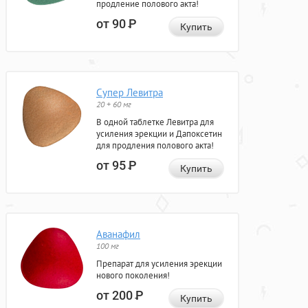
продление полового акта!
от 90
Р
Купить
Супер Левитра
20 + 60 мг
В одной таблетке Левитра для
усиления эрекции и Дапоксетин
для продления полового акта!
от 95
Р
Купить
Аванафил
100 мг
Препарат для усиления эрекции
нового поколения!
от 200
Р
Купить