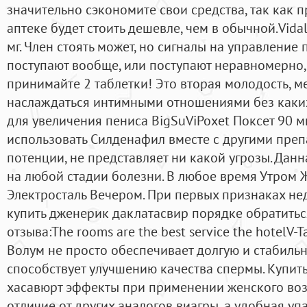
значительно сэкономите свои средства, так как 
аптеке будет стоить дешевле, чем в обычной.Vidal
мг. Член стоять может, но сигналы на управление
поступают вообще, или поступают неравномерно, 
принимайте 2 таблетки! Это вторая молодость, 
наслаждаться интимными отношениями без каких
для увеличения пениса BigSuViPoxet Поксет 90 мг
использовать Силденафил вместе с другими пре
потенции, не представляет ни какой угрозы. Дан
на любой стадии болезни. В любое время Утром 
Электросталь Вечером. При первых признаках н
купить дженерик даклатасвир порядке обратитьс
отзыва:The rooms are the best service the hotelV-
Волум не просто обеспечивает долгую и стабильн
способствует улучшению качества спермы. Купить
хасавюрт эффекты при применении женского воз
отличие от других аналогов виагры, а удобная уп