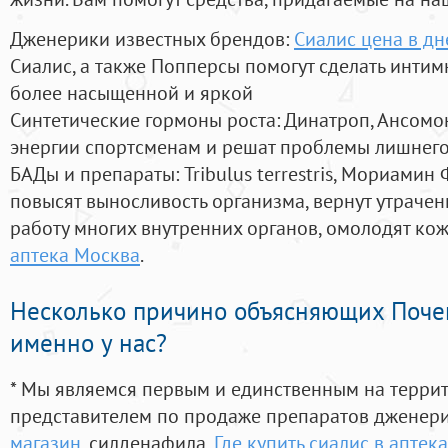
Дженерики известных брендов:
Сиалис цена в д
Сиалис, а также Попперсы помогут сделать инти
более насыщенной и яркой
Синтетические гормоны роста
: Динатроп, Ансомо
энергии спортсменам и решат проблемы лишнего
БАДы и препараты:
Tribulus terrestris, Мориамин
повысят выносливость организма, вернут утрачен
работу многих внутренних органов, омолодят кожу
аптека Москва
.
Несколько причино объясняющих Поче
именно у нас?
* Мы являемся первым и единственным на терри
представителем по продаже препаратов дженер
магазин
, силденафила
,
Где купить сиалис в аптек