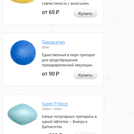
совместимость с алкоголем.
от 65
Р
Купить
Дапоксетин
60мг
Единственный в мире препарат
для предотвращения
преждевременной эякуляции.
от 90
Р
Купить
Super P-force
100мг + 60мг
Самые популярные препараты в
одной таблетке — Виагра и
Дапоксетин.