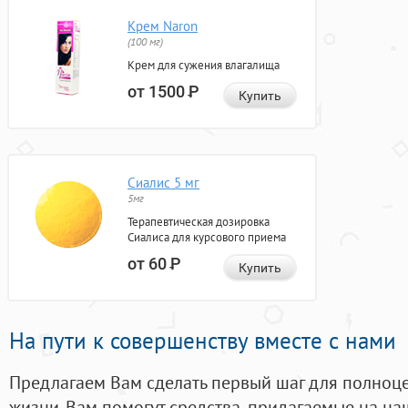
Крем Naron
(100 мг)
Крем для сужения влагалища
от 1500
Р
Купить
Сиалис 5 мг
5мг
Терапевтическая дозировка
Сиалиса для курсового приема
от 60
Р
Купить
На пути к совершенству вместе с нами
Предлагаем Вам сделать первый шаг для полноц
жизни. Вам помогут средства, придагаемые на на