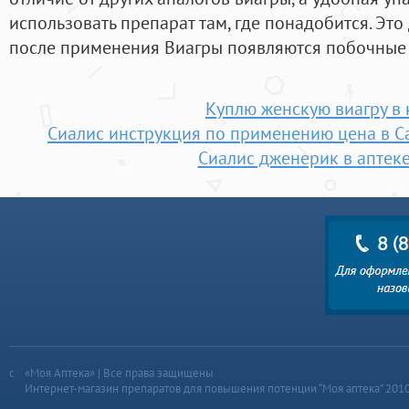
использовать препарат там, где понадобится. Это 
после применения Виагры появляются побочные
Куплю женскую виагру в 
Сиалис инструкция по применению цена в С
Сиалис дженерик в аптеке
«Моя Аптека» | Все права защищены
Интернет-магазин препаратов для повышения потенции “Моя аптека” 201