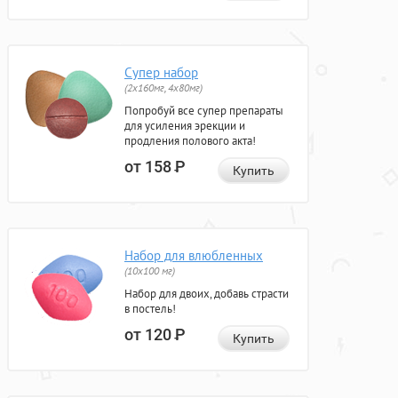
Супер набор
(2х160мг, 4х80мг)
Попробуй все супер препараты
для усиления эрекции и
продления полового акта!
от 158
Р
Купить
Набор для влюбленных
(10х100 мг)
Набор для двоих, добавь страсти
в постель!
от 120
Р
Купить