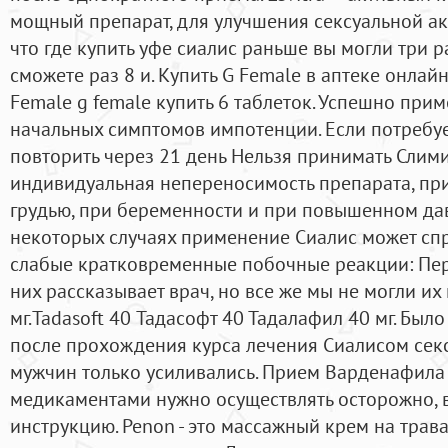
мощный препарат, для улучшения сексуальной акт
что где купить уфе сиалис раньше вы могли три р
сможете раз 8 и. Купить G Female в аптеке онлайн
Female g female купить 6 таблеток. Успешно при
начальных симптомов импотенции. Если потребуе
повторить через 21 день Нельзя принимать Слимит
индивидуальная непереносимость препарата, пр
грудью, при беременности и при повышенном да
некоторых случаях применение Сиалис может сп
слабые кратковременные побочные реакции: Пер
них рассказывает врач, но все же мы не могли их 
мг.Tadasoft 40 Тадасофт 40 Тадалафил 40 мг. Было
после прохождения курса лечения Сиалисом сек
мужчин только усиливались. Прием Варденафила 
медикаментами нужно осуществлять осторожно, 
инструкцию. Penon - это массажный крем на тра