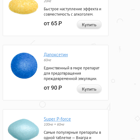
20мг
Быстрое наступление эффекта и
совместимость с алкоголем.
от 65
Р
Купить
Дапоксетин
60мг
Единственный в мире препарат
для предотвращения
преждевременной эякуляции.
от 90
Р
Купить
Super P-force
100мг + 60мг
Самые популярные препараты в
одной таблетке — Виагра и