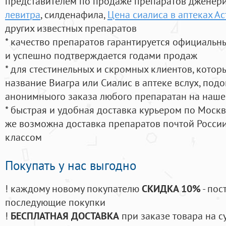
представителем по продаже препаратов дженер
левитра
, силденафила
,
Цена сиалиса в аптеках А
других известных препаратов
* качество препаратов гарантируется официаль
и успешно подтверждается годами продаж
* для стестинельных и скромных клиентов, кото
название Виагра или Сиалис в аптеке вслух, под
анонимныого заказа любого препаратан на наше
* быстрая и удобная доставка курьером по Москве
же возможна доставка препаратов почтой России
классом
Покупать у нас выгодно
! каждому новому покупателю
СКИДКА 10%
- пос
последующие покупки
!
БЕСПЛАТНАЯ ДОСТАВКА
при заказе товара на с