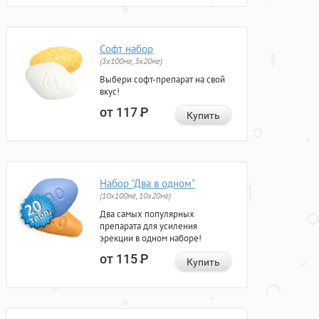
Софт набор
(3x100мг, 3x20мг)
Выбери софт-препарат на свой
вкус!
от 117
Р
Купить
Набор "Два в одном"
(10x100мг, 10x20мг)
Два самых популярных
препарата для усиления
эрекции в одном наборе!
от 115
Р
Купить