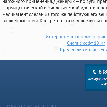
наружного применения. Дженерик — по сути, пре
фармацевтической и биологической идентичность
медикамент сделан из того же действующего вещ
волшебные ночи. Конкретно эти медикаменты на
Интернет магазин дженерик
Сиалис софт 10 мг
Вреден ли сиалис куп
«Моя Аптека» | Все права защищены