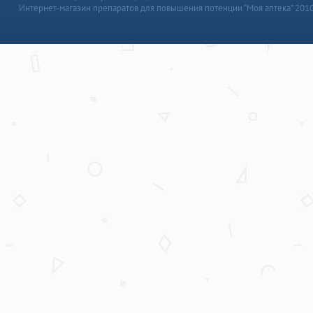
Интернет-магазин препаратов для повышения потенции “Моя аптека” 201