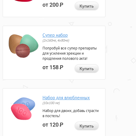
от 200
Р
Купить
Супер набор
(2х160мг, 4х80мг)
Попробуй все супер препараты
для усиления эрекции и
продления полового акта!
от 158
Р
Купить
Набор для влюбленных
(10х100 мг)
Набор для двоих, добавь страсти
в постель!
от 120
Р
Купить