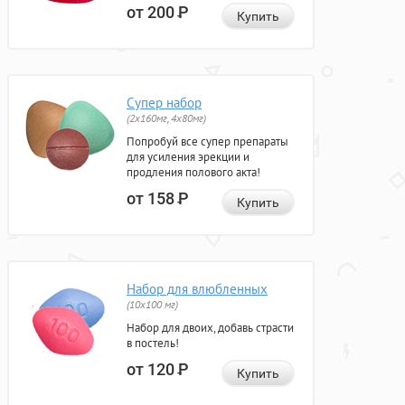
от 200
Р
Купить
Супер набор
(2х160мг, 4х80мг)
Попробуй все супер препараты
для усиления эрекции и
продления полового акта!
от 158
Р
Купить
Набор для влюбленных
(10х100 мг)
Набор для двоих, добавь страсти
в постель!
от 120
Р
Купить