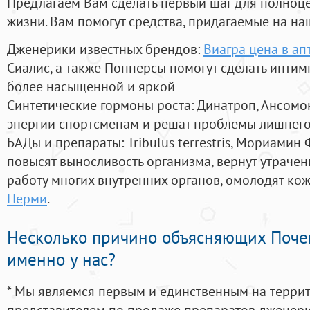
Предлагаем Вам сделать первый шаг для полноц
жизни. Вам помогут средства, придагаемые на на
Дженерики известных брендов:
Виагра цена в ап
Сиалис, а также Попперсы помогут сделать инти
более насыщенной и яркой
Синтетические гормоны роста
: Динатроп, Ансомо
энергии спортсменам и решат проблемы лишнего
БАДы и препараты:
Tribulus terrestris, Мориамин
повысят выносливость организма, вернут утрачен
работу многих внутренних органов, омолодят кожу
Перми
.
Несколько причино объясняющих Поче
именно у нас?
* Мы являемся первым и единственным на терри
представителем по продаже препаратов дженер