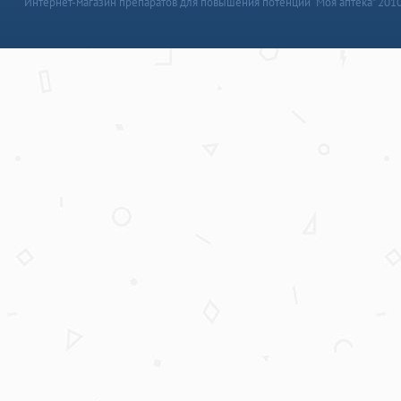
Интернет-магазин препаратов для повышения потенции “Моя аптека” 201