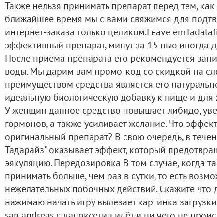
Также нельзя принимать препарат перед тем, как 
ближайшее время мы с вами свяжимся для подтв
интернет-заказа только целиком.Leave emTadalaf
эффективный препарат, минут за 15 пью иногда до
После приема препарата его рекомендуется зап
воды. Мы дарим вам промо-код со скидкой на с
преимуществом средства является его натурально
идеальную биологическую добавку к пище и для
У женщин данное средство повышает либидо, ув
гормонов, а также усиливает желание. Что эффе
оригинальный препарат? В свою очередь, в течен
Тадарайз" оказывает эффект, который предотвр
эякуляцию. Передозировка В том случае, когда т
принимать больше, чем раз в сутки, то есть возм
нежелательных побочных действий. Скажите что д
нажимаю начать игру вылезает картинка загрузки
san andreas c дапоксетин идёт и ни чего не про