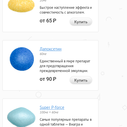
20мг
Быстрое наступление эффекта и
совместимость с алкоголем.
от 65
Р
Купить
Дапоксетин
60мг
Единственный в мире препарат
для предотвращения
преждевременной эякуляции.
от 90
Р
Купить
Super P-force
100мг + 60мг
Самые популярные препараты в
одной таблетке — Виагра и