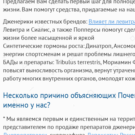
Предлагаем Вам сделать первый шаг для полноц
жизни. Вам помогут средства, придагаемые на на
Дженерики известных брендов:
Влияет ли левитр
Левитра и Сиалис, а также Попперсы помогут сд
жизни более насыщенной и яркой
Синтетические гормоны роста
: Динатроп, Ансомо
энергии спортсменам и решат проблемы лишнего
БАДы и препараты:
Tribulus terrestris, Мориамин
повысят выносливость организма, вернут утрачен
работу многих внутренних органов, омолодят кожу
Несколько причино объясняющих Поче
именно у нас?
* Мы являемся первым и единственным на терри
представителем по продаже препаратов дженер
Днепропетровск
, силденафила
,
Дапоксетин Росси