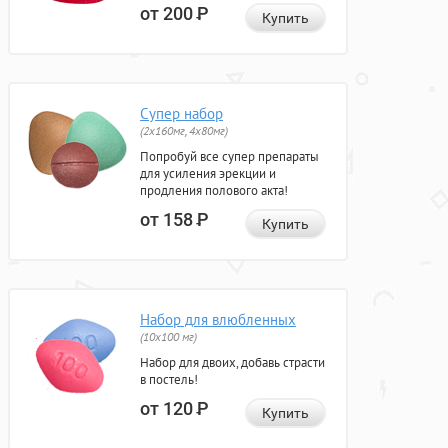
от 200
Р
Купить
Супер набор
(2х160мг, 4х80мг)
Попробуй все супер препараты
для усиления эрекции и
продления полового акта!
от 158
Р
Купить
Набор для влюбленных
(10х100 мг)
Набор для двоих, добавь страсти
в постель!
от 120
Р
Купить