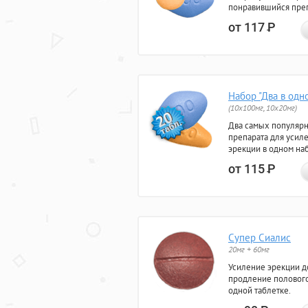
понравившийся преп
от 117
Р
Набор "Два в одн
(10x100мг, 10x20мг)
Два самых популяр
препарата для усил
эрекции в одном на
от 115
Р
Супер Сиалис
20мг + 60мг
Усиление эрекции до
продление полового
одной таблетке.