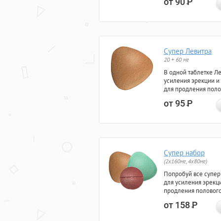
от 90
Р
Супер Левитра
20 + 60 мг
В одной таблетке Л
усиления эрекции и
для продления поло
от 95
Р
Супер набор
(2х160мг, 4х80мг)
Попробуй все супер
для усиления эрекц
продления полового
от 158
Р