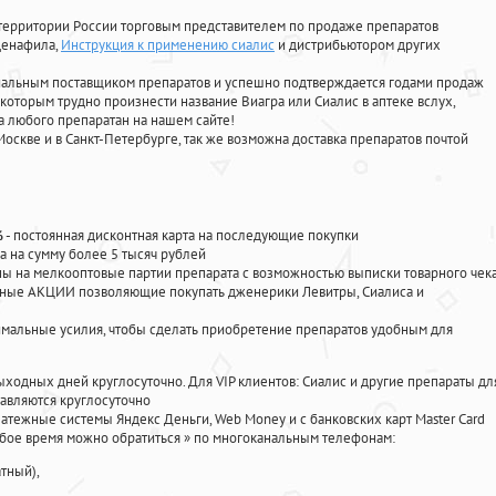
территории России торговым представителем по продаже препаратов
лденафила
,
Инструкция к применению сиалис
и дистрибьютором других
циальным поставщиком препаратов и успешно подтверждается годами продаж
 которым трудно произнести название Виагра или Сиалис в аптеке вслух,
 любого препаратан на нашем сайте!
Москве и в Санкт-Петербурге, так же возможна доставка препаратов почтой
%
- постоянная дисконтная карта на последующие покупки
а на сумму более 5 тысяч рублей
 на мелкооптовые партии препарата с возможностью выписки товарного чек
личные АКЦИИ позволяющие покупать дженерики Левитры, Сиалиса и
мальные усилия, чтобы сделать приобретение препаратов удобным для
ыходных дней круглосуточно. Для VIP клиентов: Сиалис и другие препараты дл
авляются круглосуточно
атежные системы Яндекс Деньги, Web Money и с банковских карт Master Card
юбое время можно обратиться
»
по многоканальным телефонам:
тный),