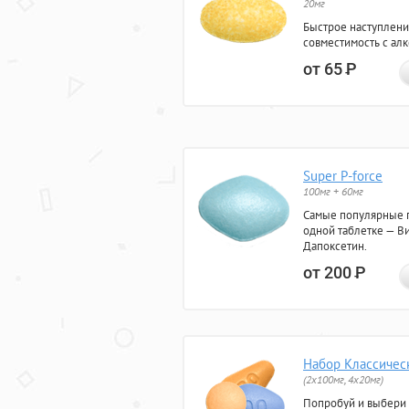
20мг
Быстрое наступлени
совместимость с ал
от 65
Р
Super P-force
100мг + 60мг
Самые популярные 
одной таблетке — Ви
Дапоксетин.
от 200
Р
Набор Классичес
(2x100мг, 4x20мг)
Попробуй и выбери