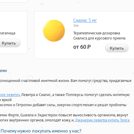
Сиалис 5 мг
5мг
лагалища
Терапевтическая дозировка
Сиалиса для курсового приема
Купить
от 60
Р
Купить
нами
олноценной счастливой инитмной жизни. Вам помогут средства, придагаемые
рле левитру
, Левитра и Сиалис, а также Попперсы помогут сделать интимную
и яркой
Ансомон и Гетропин добавят силы, энергии спортсменам и решат проблемы
ориамин Форте, Guarana и Экдистерон повысят выносливость организма, вернут
огих внутренних органов, омолодят кожу, и,
Дженерик левитра купить Томск
.
Почему нужно покупать именно у нас?