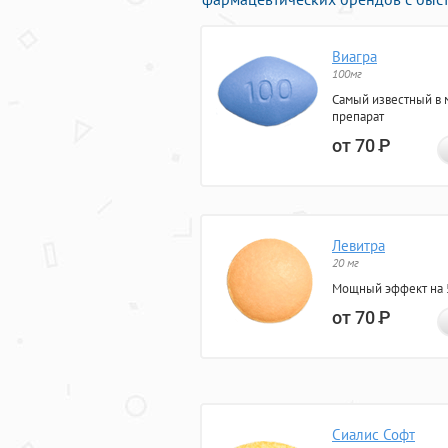
Виагра
100мг
Самый известный в 
препарат
от 70
Р
Левитра
20 мг
Мощный эффект на 5
от 70
Р
Сиалис Софт