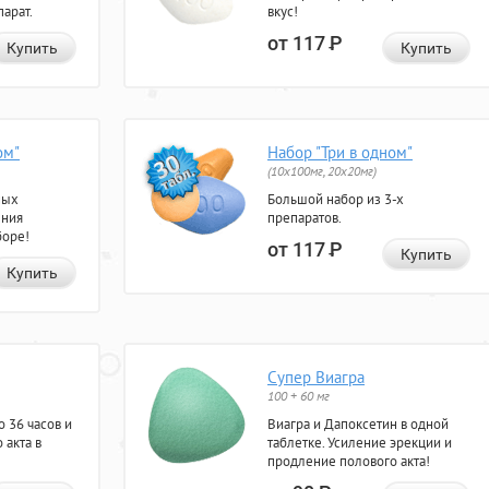
арат.
вкус!
от 117
Р
Купить
Купить
ом"
Набор "Три в одном"
(10x100мг, 20x20мг)
ных
Большой набор из 3-х
ения
препаратов.
боре!
от 117
Р
Купить
Купить
Супер Виагра
100 + 60 мг
 36 часов и
Виагра и Дапоксетин в одной
 акта в
таблетке. Усиление эрекции и
продление полового акта!