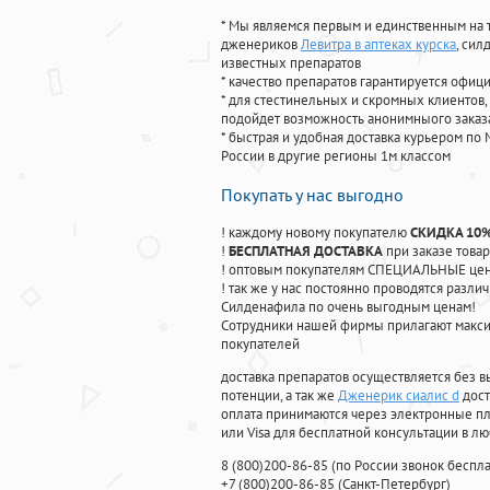
* Мы являемся первым и единственным на 
дженериков
Левитра в аптеках курска
, си
известных препаратов
* качество препаратов гарантируется офи
* для стестинельных и скромных клиентов,
подойдет возможность анонимныого заказа
* быстрая и удобная доставка курьером по 
России в другие регионы 1м классом
Покупать у нас выгодно
! каждому новому покупателю
СКИДКА 10
!
БЕСПЛАТНАЯ ДОСТАВКА
при заказе товар
! оптовым покупателям СПЕЦИАЛЬНЫЕ цены
! так же у нас постоянно проводятся раз
Силденафила по очень выгодным ценам!
Cотрудники нашей фирмы прилагают макси
покупателей
доставка препаратов осуществляется без в
потенции, а так же
Дженерик сиалис d
дост
оплата принимаются через электронные пл
или Visa для бесплатной консультации в л
8
(800
)200-86-85
(
по России звонок беспла
+7
(800
)200-86-85
(
Санкт-Петербург)