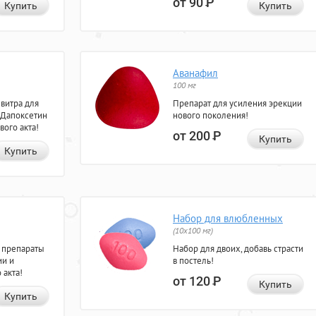
от 90
Р
Купить
Купить
Аванафил
100 мг
евитра для
Препарат для усиления эрекции
 Дапоксетин
нового поколения!
вого акта!
от 200
Р
Купить
Купить
Набор для влюбленных
(10х100 мг)
 препараты
Набор для двоих, добавь страсти
ии и
в постель!
 акта!
от 120
Р
Купить
Купить