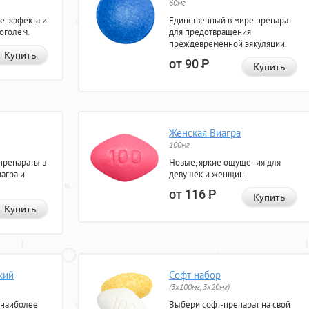
60мг
е эффекта и
Единственный в мире препарат
коголем.
для предотвращения
преждевременной эякуляции.
Купить
от 90
Р
Купить
Женская Виагра
100мг
препараты в
Новые, яркие ощущения для
агра и
девушек и женщин.
от 116
Р
Купить
Купить
кий
Софт набор
(3x100мг, 3x20мг)
 наиболее
Выбери софт-препарат на свой