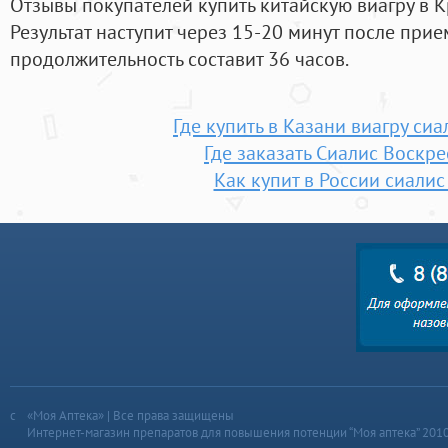
Отзывы покупателей купить китайскую виагру в К
Результат наступит через 15-20 минут после прие
продолжительность составит 36 часов.
Где купить в Казани виагру сиа
Где заказать Сиалис Воскр
Как купит в России сиалис
«Моя Аптека» | Все права защищены
Интернет-магазин препаратов для повышения потенции “Моя аптека” 201