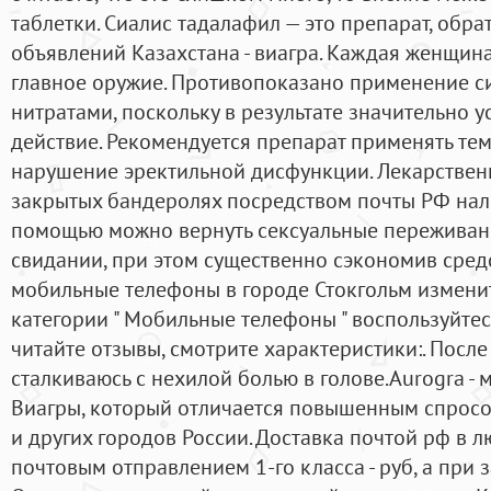
таблетки. Сиалис тадалафил — это препарат, обрат
объявлений Казахстана - виагра. Каждая женщина з
главное оружие. Противопоказано применение с
нитратами, поскольку в результате значительно 
действие. Рекомендуется препарат применять тем,
нарушение эректильной дисфункции. Лекарствен
закрытых бандеролях посредством почты РФ нал
помощью можно вернуть сексуальные переживания
свидании, при этом существенно сэкономив средс
мобильные телефоны в городе Стокгольм изменит
категории " Мобильные телефоны " воспользуйте
читайте отзывы, смотрите характеристики:. Посл
сталкиваюсь с нехилой болью в голове.Aurogra -
Виагры, который отличается повышенным спросо
и других городов России. Доставка почтой рф в 
почтовым отправлением 1-го класса - руб, а при 