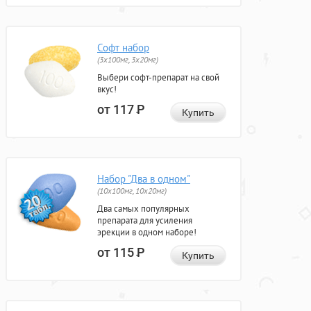
Софт набор
(3x100мг, 3x20мг)
Выбери софт-препарат на свой
вкус!
от 117
Р
Купить
Набор "Два в одном"
(10x100мг, 10x20мг)
Два самых популярных
препарата для усиления
эрекции в одном наборе!
от 115
Р
Купить