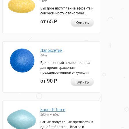
20мг
Быстрое наступление эффекта и
совместимость с алкоголем.
от 65
Р
Купить
Дапоксетин
60мг
Единственный в мире препарат
для предотвращения
преждевременной эякуляции.
от 90
Р
Купить
Super P-force
100мг + 60мг
Самые популярные препараты в
одной таблетке — Виагра и