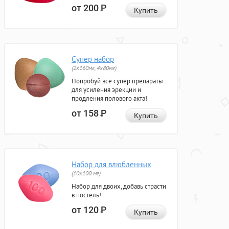
от 200
Р
Купить
Супер набор
(2х160мг, 4х80мг)
Попробуй все супер препараты
для усиления эрекции и
продления полового акта!
от 158
Р
Купить
Набор для влюбленных
(10х100 мг)
Набор для двоих, добавь страсти
в постель!
от 120
Р
Купить