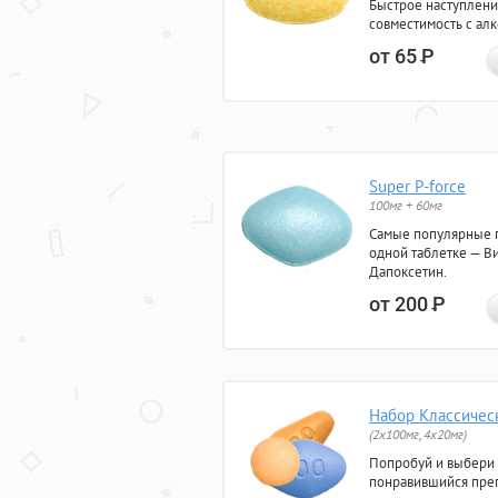
Быстрое наступлени
совместимость с ал
от 65
Р
Super P-force
100мг + 60мг
Самые популярные 
одной таблетке — Ви
Дапоксетин.
от 200
Р
Набор Классичес
(2x100мг, 4x20мг)
Попробуй и выбери
понравившийся преп