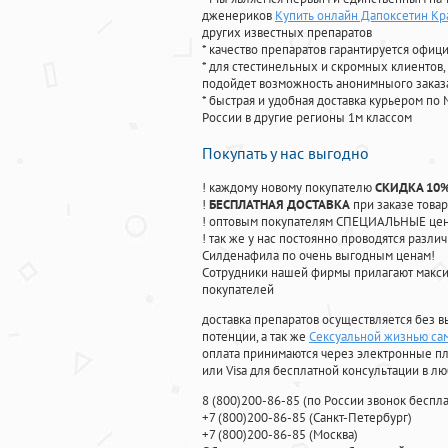
дженериков
Купить онлайн Дапоксетин К
других известных препаратов
* качество препаратов гарантируется офи
* для стестинельных и скромных клиентов,
подойдет возможность анонимныого заказа
* быстрая и удобная доставка курьером по 
России в другие регионы 1м классом
Покупать у нас выгодно
! каждому новому покупателю
СКИДКА 10
!
БЕСПЛАТНАЯ ДОСТАВКА
при заказе товар
! оптовым покупателям СПЕЦИАЛЬНЫЕ цены
! так же у нас постоянно проводятся раз
Силденафила по очень выгодным ценам!
Cотрудники нашей фирмы прилагают макси
покупателей
доставка препаратов осуществляется без в
потенции, а так же
Сексуальной жизнью са
оплата принимаются через электронные пл
или Visa для бесплатной консультации в л
8
(800
)200-86-85
(
по России звонок беспла
+7
(800
)200-86-85
(
Санкт-Петербург)
+7
(800
)200-86-85
(
Москва)