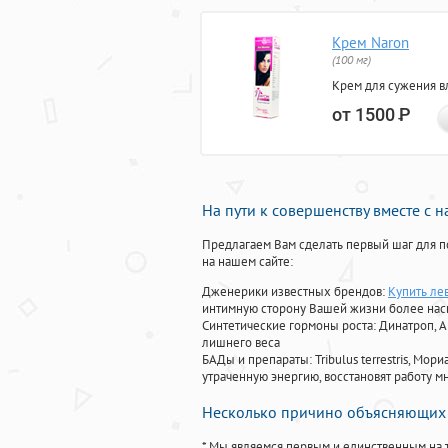
Крем Naron
(100 мг)
Крем для сужения в
от 1500
Р
На пути к совершенству вместе с 
Предлагаем Вам сделать первый шаг для п
на нашем сайте:
Дженерики известных брендов:
Купить лев
интимную сторону Вашей жизни более на
Синтетические гормоны роста
: Динатроп, 
лишнего веса
БАДы и препараты:
Tribulus terrestris, М
утраченную энергию, восстановят работу мн
Несколько причино объясняющих 
* Мы являемся первым и единственным на 