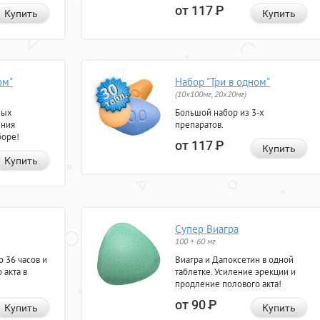
от 117
Р
Купить
Купить
ом"
Набор "Три в одном"
(10x100мг, 20x20мг)
ных
Большой набор из 3-х
ения
препаратов.
боре!
от 117
Р
Купить
Купить
Супер Виагра
100 + 60 мг
 36 часов и
Виагра и Дапоксетин в одной
 акта в
таблетке. Усиление эрекции и
продление полового акта!
от 90
Р
Купить
Купить