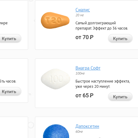
Сиалис
20 мг
мире
Самый долгоиграющий
препарат. Эффект до 36 часов.
от 70
Р
Купить
Купить
Виагра Софт
100мг
ть часов.
Быстрое наступление эффекта,
уже через 20 минут.
Купить
от 65
Р
Купить
Дапоксетин
60мг