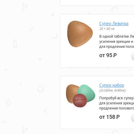
Супер Левитра
20 + 60 мг
В одной таблетке Л
усиления эрекции и
для продления поло
от 95
Р
Супер набор
(2х160мг, 4х80мг)
Попробуй все супер
для усиления эрекц
продления полового
от 158
Р