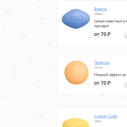
Виагра
100мг
Самый известный в 
препарат
от 70
Р
Левитра
20 мг
Мощный эффект на 5
от 70
Р
Сиалис Софт
20мг