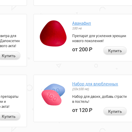
Аванафил
100 мг
евитра для
Препарат для усиления эрекции
 Дапоксетин
нового поколения!
вого акта!
от 200
Р
Купить
Купить
Набор для влюбленных
(10х100 мг)
 препараты
Набор для двоих, добавь страсти
ии и
в постель!
 акта!
от 120
Р
Купить
Купить