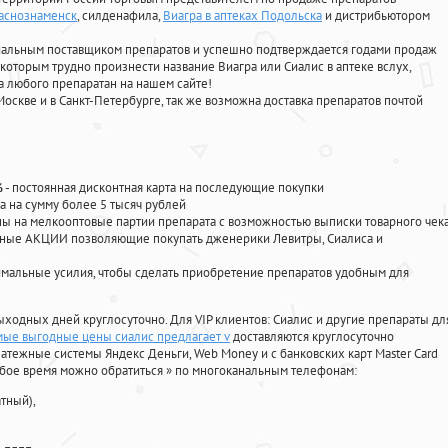
раснознаменск
, силденафила
,
Виагра в аптеках Подольска
и дистрибьютором
циальным поставщиком препаратов и успешно подтверждается годами продаж
 которым трудно произнести название Виагра или Сиалис в аптеке вслух,
 любого препаратан на нашем сайте!
Москве и в Санкт-Петербурге, так же возможна доставка препаратов почтой
%
- постоянная дисконтная карта на последующие покупки
а на сумму более 5 тысяч рублей
 на мелкооптовые партии препарата с возможностью выписки товарного чек
личные АКЦИИ позволяющие покупать дженерики Левитры, Сиалиса и
мальные усилия, чтобы сделать приобретение препаратов удобным для
ыходных дней круглосуточно. Для VIP клиентов: Сиалис и другие препараты дл
мые выгодные цены сиалис предлагает v
доставляются круглосуточно
атежные системы Яндекс Деньги, Web Money и с банковских карт Master Card
юбое время можно обратиться
»
по многоканальным телефонам:
тный),