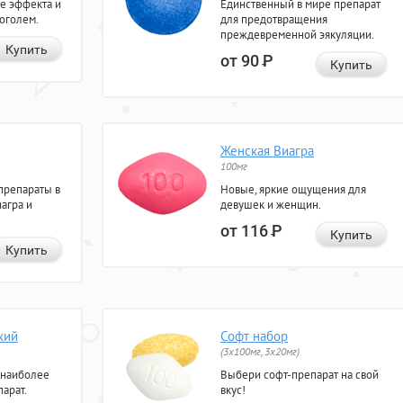
е эффекта и
Единственный в мире препарат
коголем.
для предотвращения
преждевременной эякуляции.
Купить
от 90
Р
Купить
Женская Виагра
100мг
препараты в
Новые, яркие ощущения для
агра и
девушек и женщин.
от 116
Р
Купить
Купить
кий
Софт набор
(3x100мг, 3x20мг)
 наиболее
Выбери софт-препарат на свой
арат.
вкус!