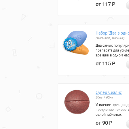
от 117
Р
Набор "Два в одн
(10x100мг, 10x20мг)
Два самых популяр
препарата для усил
эрекции в одном на
от 115
Р
Супер Сиалис
20мг + 60мг
Усиление эрекции до
продление полового
одной таблетке.
от 90
Р