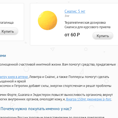
Сиалис 5 мг
5мг
лагалища
Терапевтическая дозировка
Сиалиса для курсового приема
Купить
от 60
Р
Купить
нами
олноценной счастливой инитмной жизни. Вам помогут средства, придагаемые
итру киев в аптеке
, Левитра и Сиалис, а также Попперсы помогут сделать
сыщенной и яркой
Ансомон и Гетропин добавят силы, энергии спортсменам и решат проблемы
ориамин Форте, Guarana и Экдистерон повысят выносливость организма, вернут
огих внутренних органов, омолодят кожу, и,
Виагра 150мг дженерик p-forc
.
Почему нужно покупать именно у нас?
территории России торговым представителем по продаже препаратов