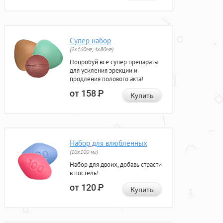
Супер набор
(2х160мг, 4х80мг)
Попробуй все супер препараты
для усиления эрекции и
продления полового акта!
от 158
Р
Купить
Набор для влюбленных
(10х100 мг)
Набор для двоих, добавь страсти
в постель!
от 120
Р
Купить