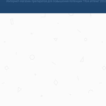
Интернет-магазин препаратов для повышения потенции “Моя аптека” 201