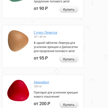
продление полового акта!
от 90
Р
Купить
Супер Левитра
20 + 60 мг
В одной таблетке Левитра для
усиления эрекции и Дапоксетин
для продления полового акта!
от 95
Р
Купить
Аванафил
100 мг
Препарат для усиления эрекции
нового поколения!
от 200
Р
Купить