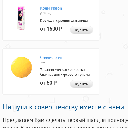
Крем Naron
(100 мг)
Крем для сужения влагалища
от 1500
Р
Купить
Сиалис 5 мг
5мг
Терапевтическая дозировка
Сиалиса для курсового приема
от 60
Р
Купить
На пути к совершенству вместе с нами
Предлагаем Вам сделать первый шаг для полноц
жизни. Вам помогут средства, придагаемые на на