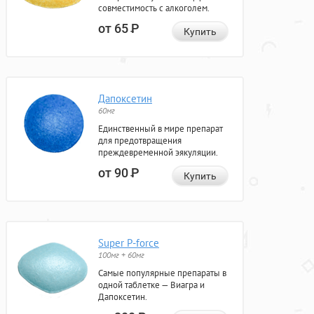
совместимость с алкоголем.
от 65
Р
Купить
Дапоксетин
60мг
Единственный в мире препарат
для предотвращения
преждевременной эякуляции.
от 90
Р
Купить
Super P-force
100мг + 60мг
Самые популярные препараты в
одной таблетке — Виагра и
Дапоксетин.