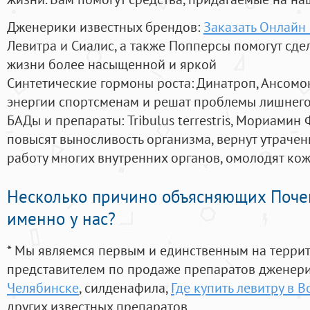
Дженерики известных брендов:
Заказать Онлайн
Левитра и Сиалис, а также Попперсы помогут сд
жизни более насыщенной и яркой
Синтетические гормоны роста
: Динатроп, Ансомо
энергии спортсменам и решат проблемы лишнего
БАДы и препараты:
Tribulus terrestris, Мориамин
повысят выносливость организма, вернут утрачен
работу многих внутренних органов, омолодят кожу
Несколько причино объясняющих Поче
именно у нас?
* Мы являемся первым и единственным на терри
представителем по продаже препаратов дженер
Челябинске
, силденафила
,
Где купить левитру в 
других известных препаратов