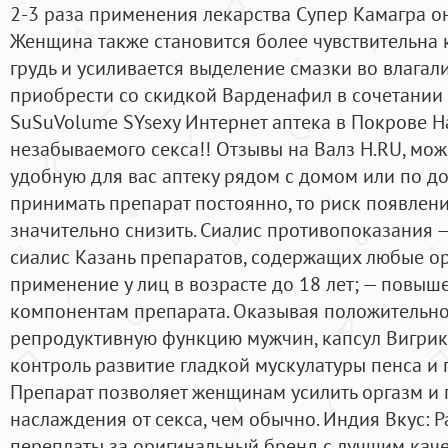
2-3 раза применения лекарства Супер Камагра о
Женщина также становится более чувствительна к
грудь и усиливается выделение смазки во влага
приобрести со скидкой Варденафил в сочетании
SuSuVolume SYsexy Интернет аптека в Покрове Н
незабываемого секса!! Отзывы на Валз Н.RU, мож
удобную для вас аптеку рядом с домом или по до
принимать препарат постоянно, то риск появле
значительно снизить. Сиалис противопоказания 
сиалис Казань препаратов, содержащих любые ор
применение у лиц в возрасте до 18 лет; — повыш
компонентам препарата. Оказывая положительно
репродуктивную функцию мужчин, капсул Вигрик
контроль развитие гладкой мускулатуры пенса и п
Препарат позволяет женщинам усилить оргазм и 
наслаждения от секса, чем обычно. Индия Вкус: Р
переплаты за оригинальный бренд с лучшим кач