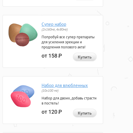
Супер набор
(2х160мг, 4х80мг)
Попробуй все супер препараты
для усиления эрекции и
продления полового акта!
от 158
Р
Купить
Набор для влюбленных
(10х100 мг)
Набор для двоих, добавь страсти
в постель!
от 120
Р
Купить