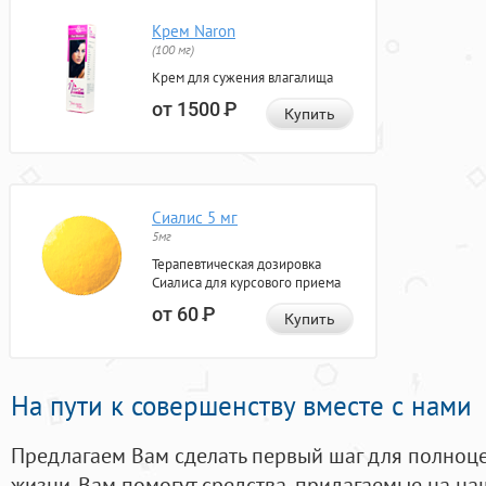
Крем Naron
(100 мг)
Крем для сужения влагалища
от 1500
Р
Купить
Сиалис 5 мг
5мг
Терапевтическая дозировка
Сиалиса для курсового приема
от 60
Р
Купить
На пути к совершенству вместе с нами
Предлагаем Вам сделать первый шаг для полноц
жизни. Вам помогут средства, придагаемые на на