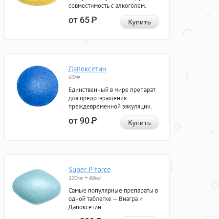
совместимость с алкоголем.
от 65
Р
Купить
Дапоксетин
60мг
Единственный в мире препарат
для предотвращения
преждевременной эякуляции.
от 90
Р
Купить
Super P-force
100мг + 60мг
Самые популярные препараты в
одной таблетке — Виагра и
Дапоксетин.