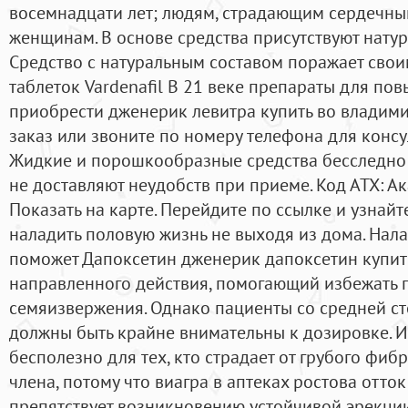
восемнадцати лет; людям, страдающим сердечны
женщинам. В основе средства присутствуют нату
Средство с натуральным составом поражает свои
таблеток Vardenafil В 21 веке препараты для п
приобрести дженерик левитра купить во влади
заказ или звоните по номеру телефона для консу
Жидкие и порошкообразные средства бесследно 
не доставляют неудобств при приеме. Код АТХ: А
Показать на карте. Перейдите по ссылке и узнай
наладить половую жизнь не выходя из дома. Нал
поможет Дапоксетин дженерик дапоксетин купит
направленного действия, помогающий избежать
семяизвержения. Однако пациенты со средней с
должны быть крайне внимательны к дозировке. И
бесполезно для тех, кто страдает от грубого фи
члена, потому что виагра в аптеках ростова отто
препятствует возникновению устойчивой эрекции,