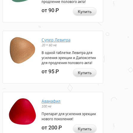
продление полового акта!
от 90
Р
Купить
Супер Левитра
20 + 60 мг
В одной таблетке Левитра для
усиления эрекции и Дапоксетин
для продления полового акта!
от 95
Р
Купить
Аванафил
100 мг
Препарат для усиления эрекции
нового поколения!
от 200
Р
Купить