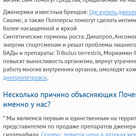
Дженерики известных брендов:
Где купить джене
Сиалис, а также Попперсы помогут сделать инти
более насыщенной и яркой
Синтетические гормоны роста
: Динатроп, Ансомо
энергии спортсменам и решат проблемы лишнего
БАДы и препараты:
Tribulus terrestris, Мориамин
повысят выносливость организма, вернут утрачен
работу многих внутренних органов, омолодят кожу
днепропетровск
.
Несколько причино объясняющих Поче
именно у нас?
* Мы являемся первым и единственным на терри
представителем по продаже препаратов дженер
силденафила
,
Сеалекс левитра цена в аптеках мо