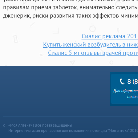
правилам приема таблеток, внимательно следить
дженерик, риски развития таких эффектов мини
Сиалис реклама 201
Купить женский возбудитель в ни
Сиалис 5 мг отзывы врачей прот
«Моя Аптека» | Все права защищены
Интернет-магазин препаратов для повышения потенции “Моя аптека” 201