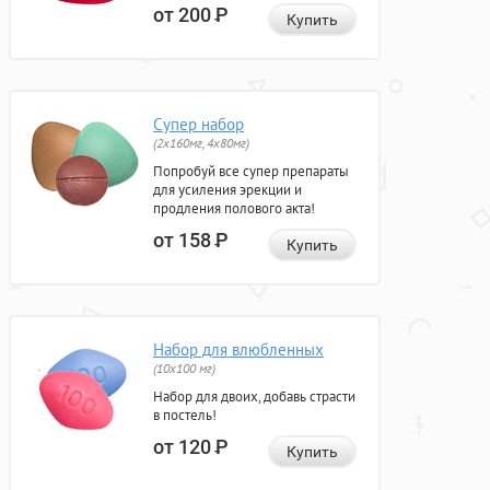
от 200
Р
Купить
Супер набор
(2х160мг, 4х80мг)
Попробуй все супер препараты
для усиления эрекции и
продления полового акта!
от 158
Р
Купить
Набор для влюбленных
(10х100 мг)
Набор для двоих, добавь страсти
в постель!
от 120
Р
Купить