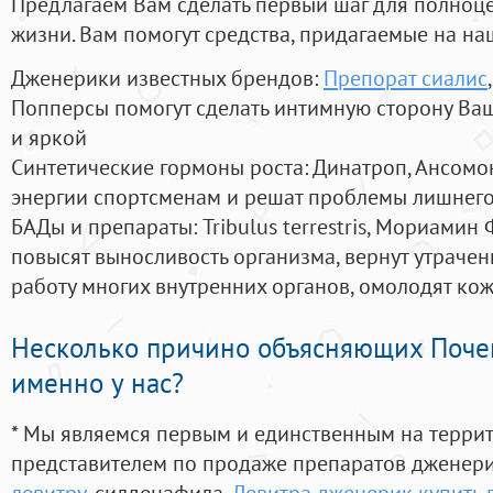
Предлагаем Вам сделать первый шаг для полноц
жизни. Вам помогут средства, придагаемые на на
Дженерики известных брендов:
Препорат сиалис
Попперсы помогут сделать интимную сторону В
и яркой
Синтетические гормоны роста
: Динатроп, Ансомо
энергии спортсменам и решат проблемы лишнего
БАДы и препараты:
Tribulus terrestris, Мориамин
повысят выносливость организма, вернут утрачен
работу многих внутренних органов, омолодят кожу
Несколько причино объясняющих Поче
именно у нас?
* Мы являемся первым и единственным на терри
представителем по продаже препаратов дженер
левитру
, силденафила
,
Левитра дженерик купить 