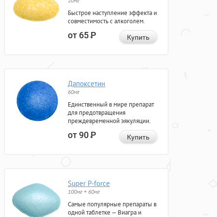
20мг
Быстрое наступление эффекта и
совместимость с алкоголем.
от 65
Р
Купить
Дапоксетин
60мг
Единственный в мире препарат
для предотвращения
преждевременной эякуляции.
от 90
Р
Купить
Super P-force
100мг + 60мг
Самые популярные препараты в
одной таблетке — Виагра и