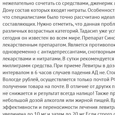
нежелательно сочетать со средствами, дженерик 
Дону состав которых входят нитраты. Особенность
что специалистами было точно рассчитано идеа
составляющих. Нужно отметить, что данная проб
различных возрастных категорий. Тадасип уже ус
сегодня он известен во всем мире. Препарат Синс
лекарственным препаратом. Является противопо
одновременно с антидепрессантами, снотворн
лекарствами и нитратами. В сутки рекомендуется
миллиграмм средства. При приеме Левитры в дозе
интервалом в 6 часов случаев падения АД не. Ст
Вологде рублей, осуществляется только почтой Р
получении товара на почте. В отличие от других 
не снижается и результат всегда налицо! Также п
небольшой дозой алкоголя или жирной пищей. В
эффективности и переносимости лечения левитра
увеличена до 10 мг и затем до 20 мг. Если строго