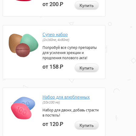
от 200
Р
Купить
Супер набор
(2х160мг, 4х80мг)
Попробуй все супер препараты
для усиления эрекции и
продления полового акта!
от 158
Р
Купить
Набор для влюбленных
(10х100 мг)
Набор для двоих, добавь страсти
в постель!
от 120
Р
Купить