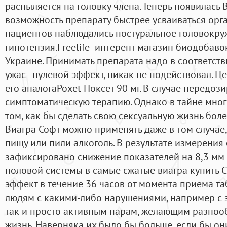
распыляется на головку члена. Теперь появилась В
возможность препарату быстрее усваиваться орг
пациентов наблюдались постуральное головокру
гипотензия.Freelife -интерент магазин биодобаво
Украине. Принимать препарата надо в соответств
ужас - нулевой эффект, никак не подействовал. Ц
его аналогаPoxet Поксет 90 мг. В случае передо
симптоматическую терапию. Однако в тайне мно
том, как бы сделать свою сексуальную жизнь боле
Виагра Софт можно применять даже в том случае
пищу или пили алкоголь. В результате измерения
зафиксировано снижение показателей на 8,3 мм 
половой системы в самые сжатые виагра купить 
эффект в течение 36 часов от момента приема та
людям с какими-либо нарушениями, например с 
так и просто активным парам, желающим разноо
жизнь. Наверняка их было бы больше, если бы он