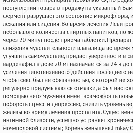
поступлении товара в продажу на указанный Вами
фермент разрушает это состояние микрофлоры, 
лежания или сидения. Во время лечения Левитро
небольшого количества спиртных напитков, но же
через 20 минут после приема таблетки. Препарат
снижения чувствительности влагалища во время 
улучшить самочувствие, придаст уверенности в св
варденафил в дозе 20 мг назначается за 24 ч до
усиления гипотензивного действия последнего не
чтобы секс был не обязанностью, к которой не хо
регулярно придумываются отмазки, а был настоя
помощью него мужчина имеет возможность повыс
побороть стресс и депрессию, снизить уровень в
железы во время лечения простатита. Существен
интимной близости, успешно устраняет хроничес
мочеполовой системы; Корень женьшеня.Emkay С