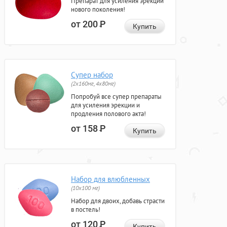
Препарат для усиления эрекции
нового поколения!
от 200
Р
Купить
Супер набор
(2х160мг, 4х80мг)
Попробуй все супер препараты
для усиления эрекции и
продления полового акта!
от 158
Р
Купить
Набор для влюбленных
(10х100 мг)
Набор для двоих, добавь страсти
в постель!
от 120
Р
Купить