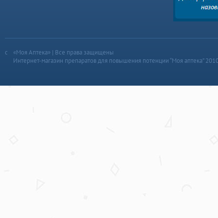
«Моя Аптека» | Все права защищены
Интернет-магазин препаратов для повышения потенции “Моя аптека” 201