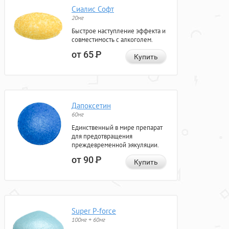
Сиалис Софт
20мг
Быстрое наступление эффекта и
совместимость с алкоголем.
от 65
Р
Купить
Дапоксетин
60мг
Единственный в мире препарат
для предотвращения
преждевременной эякуляции.
от 90
Р
Купить
Super P-force
100мг + 60мг