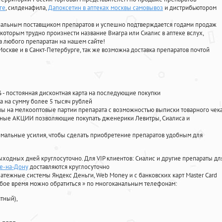
ге
, силденафила
,
Дапоксетин в аптеках москвы самовывоз
и дистрибьютором
циальным поставщиком препаратов и успешно подтверждается годами продаж
 которым трудно произнести название Виагра или Сиалис в аптеке вслух,
 любого препаратан на нашем сайте!
Москве и в Санкт-Петербурге, так же возможна доставка препаратов почтой
%
- постоянная дисконтная карта на последующие покупки
а на сумму более 5 тысяч рублей
 на мелкооптовые партии препарата с возможностью выписки товарного чек
личные АКЦИИ позволяющие покупать дженерики Левитры, Сиалиса и
мальные усилия, чтобы сделать приобретение препаратов удобным для
ыходных дней круглосуточно. Для VIP клиентов: Сиалис и другие препараты дл
ве-на-Дону
доставляются круглосуточно
атежные системы Яндекс Деньги, Web Money и с банковских карт Master Card
юбое время можно обратиться
»
по многоканальным телефонам:
тный),