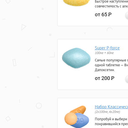
Быстрое наступлени
совместимость с ал
от 65
Р
Super P-force
100мг + 60мг
Самые популярные 
одной таблетке — Ви
Дапоксетин.
от 200
Р
Набор Классичес
(2x100мг, 4x20мг)
Попробуй и выбери
понравившийся преп