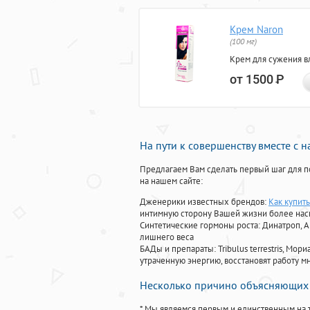
Крем Naron
(100 мг)
Крем для сужения в
от 1500
Р
На пути к совершенству вместе с 
Предлагаем Вам сделать первый шаг для п
на нашем сайте:
Дженерики известных брендов:
Как купить
интимную сторону Вашей жизни более на
Синтетические гормоны роста
: Динатроп, 
лишнего веса
БАДы и препараты:
Tribulus terrestris, М
утраченную энергию, восстановят работу мн
Несколько причино объясняющих 
* Мы являемся первым и единственным на 