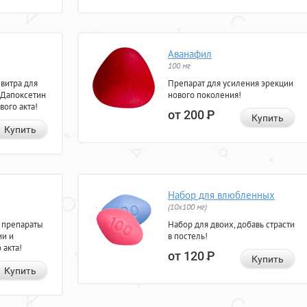
Аванафил
100 мг
евитра для
Препарат для усиления эрекции
 Дапоксетин
нового поколения!
вого акта!
от 200
Р
Купить
Купить
Набор для влюбленных
(10х100 мг)
 препараты
Набор для двоих, добавь страсти
ии и
в постель!
 акта!
от 120
Р
Купить
Купить