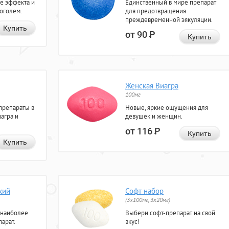
е эффекта и
Единственный в мире препарат
коголем.
для предотвращения
преждевременной эякуляции.
Купить
от 90
Р
Купить
Женская Виагра
100мг
препараты в
Новые, яркие ощущения для
агра и
девушек и женщин.
от 116
Р
Купить
Купить
кий
Софт набор
(3x100мг, 3x20мг)
 наиболее
Выбери софт-препарат на свой
арат.
вкус!