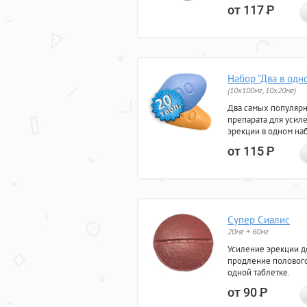
от 117
Р
Набор "Два в одн
(10x100мг, 10x20мг)
Два самых популяр
препарата для усил
эрекции в одном на
от 115
Р
Супер Сиалис
20мг + 60мг
Усиление эрекции до
продление полового
одной таблетке.
от 90
Р