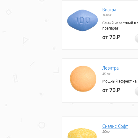
Виагра
100мг
Самый известный в 
препарат
от 70
Р
Левитра
20 мг
Мощный эффект на 5
от 70
Р
Сиалис Софт
20мг