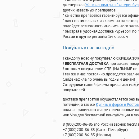
дженериков
Женская виагра в Екатеринбур
других известных препаратов
* качество препаратов гарантируется офи
* для стестинельных и скромных клиентов,
подойдет возможность анонимныого заказа
* быстрая и удобная доставка курьером по 
России в другие регионы 1м классом
Покупать у нас выгодно
! каждому новому покупателю
СКИДКА 10
!
БЕСПЛАТНАЯ ДОСТАВКА
при заказе товар
! оптовым покупателям СПЕЦИАЛЬНЫЕ цены
! так же у нас постоянно проводятся раз
Силденафила по очень выгодным ценам!
Cотрудники нашей фирмы прилагают макси
покупателей
доставка препаратов осуществляется без в
потенции, а так же
Купить п форсе в Росто
оплата принимаются через электронные пл
или Visa для бесплатной консультации в л
8
(800
)200-86-85
(
по России звонок беспла
+7
(800
)200-86-85
(
Санкт-Петербург)
+7
(800
)200-86-85
(
Москва)