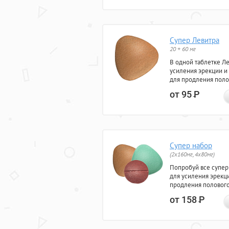
Супер Левитра
20 + 60 мг
В одной таблетке Л
усиления эрекции и
для продления поло
от 95
Р
Супер набор
(2х160мг, 4х80мг)
Попробуй все супер
для усиления эрекц
продления полового
от 158
Р