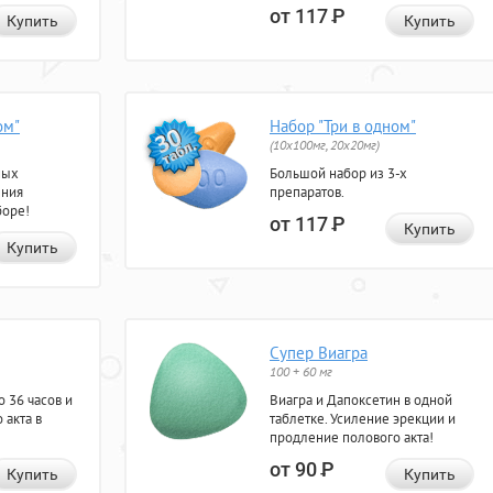
от 117
Р
Купить
Купить
ом"
Набор "Три в одном"
(10x100мг, 20x20мг)
ных
Большой набор из 3-х
ения
препаратов.
боре!
от 117
Р
Купить
Купить
Супер Виагра
100 + 60 мг
 36 часов и
Виагра и Дапоксетин в одной
 акта в
таблетке. Усиление эрекции и
продление полового акта!
от 90
Р
Купить
Купить