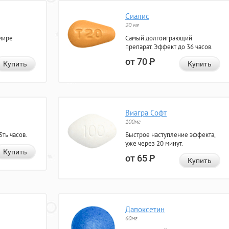
Сиалис
20 мг
мире
Самый долгоиграющий
препарат. Эффект до 36 часов.
от 70
Р
Купить
Купить
Виагра Софт
100мг
ть часов.
Быстрое наступление эффекта,
уже через 20 минут.
Купить
от 65
Р
Купить
Дапоксетин
60мг