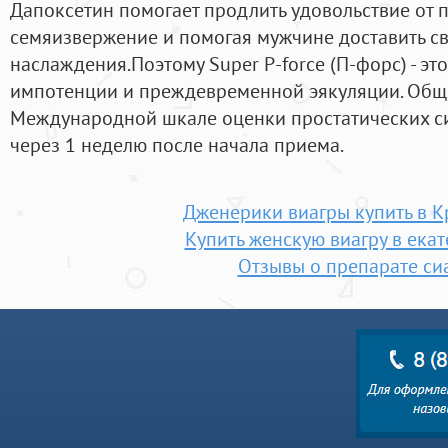
Дапоксетин помогает продлить удовольствие от п
семяизвержение и помогая мужчине доставить с
наслаждения.Поэтому Super P-force (П-форс) - эт
импотенции и преждевременной эякуляции. Общ
Международной шкале оценки простатических с
через 1 неделю после начала приема.
Дженерики виагры купить в 
Купить женскую виагру в ека
Отзывы о препарате си