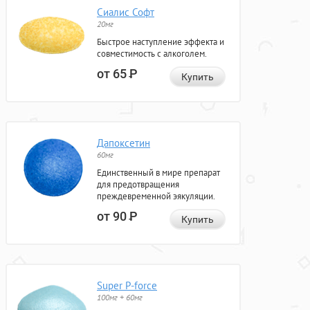
Сиалис Софт
20мг
Быстрое наступление эффекта и
совместимость с алкоголем.
от 65
Р
Купить
Дапоксетин
60мг
Единственный в мире препарат
для предотвращения
преждевременной эякуляции.
от 90
Р
Купить
Super P-force
100мг + 60мг