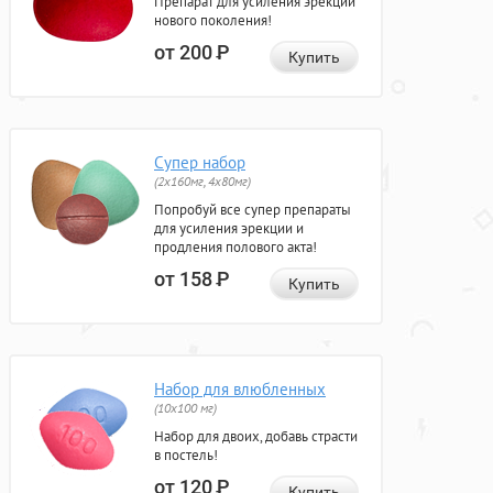
Препарат для усиления эрекции
нового поколения!
от 200
Р
Купить
Супер набор
(2х160мг, 4х80мг)
Попробуй все супер препараты
для усиления эрекции и
продления полового акта!
от 158
Р
Купить
Набор для влюбленных
(10х100 мг)
Набор для двоих, добавь страсти
в постель!
от 120
Р
Купить