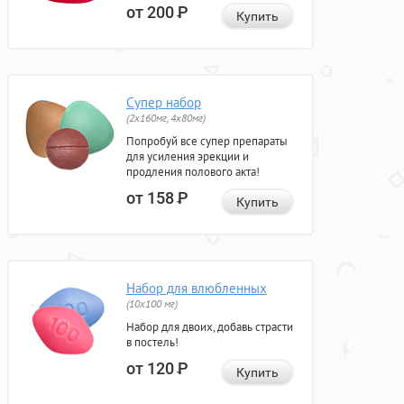
от 200
Р
Купить
Супер набор
(2х160мг, 4х80мг)
Попробуй все супер препараты
для усиления эрекции и
продления полового акта!
от 158
Р
Купить
Набор для влюбленных
(10х100 мг)
Набор для двоих, добавь страсти
в постель!
от 120
Р
Купить