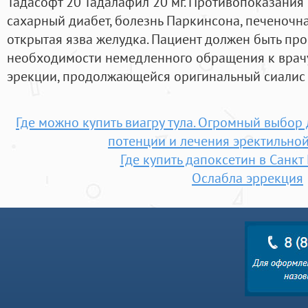
Тадасофт 20 Тадалафил 20 мг. Противопоказания
сахарный диабет, болезнь Паркинсона, печеночна
открытая язва желудка. Пациент должен быть п
необходимости немедленного обращения к врачу
эрекции, продолжающейся оригинальный сиалис к
Где можно купить виагру тула. Огромный выбо
потенции и лечения эректильно
Где купить дапоксетин в Санкт
Ослабла эррекция