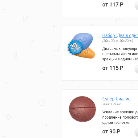
от 117
Р
Набор "Два в одн
(10x100мг, 10x20мг)
Два самых популяр
препарата для усил
эрекции в одном на
от 115
Р
Супер Сиалис
20мг + 60мг
Усиление эрекции до
продление полового
одной таблетке.
от 90
Р