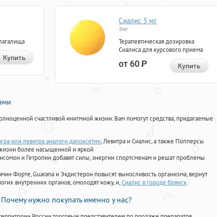
Сиалис 5 мг
5мг
лагалища
Терапевтическая дозировка
Сиалиса для курсового приема
Купить
от 60
Р
Купить
нами
олноценной счастливой инитмной жизни. Вам помогут средства, придагаемые
агра или левитра аналоги дапоксетин
, Левитра и Сиалис, а также Попперсы
 жизни более насыщенной и яркой
Ансомон и Гетропин добавят силы, энергии спортсменам и решат проблемы
ориамин Форте, Guarana и Экдистерон повысят выносливость организма, вернут
огих внутренних органов, омолодят кожу, и,
Сиалис в городе брянск
.
Почему нужно покупать именно у нас?
территории России торговым представителем по продаже препаратов