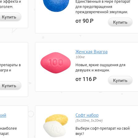
е эффекта и
Единственный в мире препарат
коголем.
для предотвращения
преждевременной эякуляции.
Купить
от 90
Р
Купить
Женская Виагра
100мг
препараты в
Новые, яркие ощущения для
агра и
девушек и женщин.
от 116
Р
Купить
Купить
кий
Софт набор
(3x100мг, 3x20мг)
 наиболее
Выбери софт-препарат на свой
арат.
вкус!