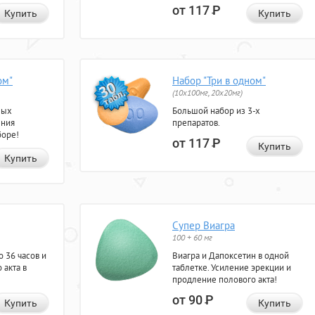
от 117
Р
Купить
Купить
ом"
Набор "Три в одном"
(10x100мг, 20x20мг)
ных
Большой набор из 3-х
ения
препаратов.
боре!
от 117
Р
Купить
Купить
Супер Виагра
100 + 60 мг
 36 часов и
Виагра и Дапоксетин в одной
 акта в
таблетке. Усиление эрекции и
продление полового акта!
от 90
Р
Купить
Купить