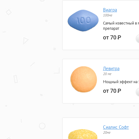
Виагра
100мг
Самый известный в 
препарат
от 70
Р
Левитра
20 мг
Мощный эффект на 5
от 70
Р
Сиалис Софт
20мг