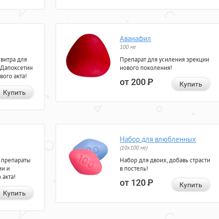
Аванафил
100 мг
евитра для
Препарат для усиления эрекции
 Дапоксетин
нового поколения!
вого акта!
от 200
Р
Купить
Купить
Набор для влюбленных
(10х100 мг)
 препараты
Набор для двоих, добавь страсти
ии и
в постель!
 акта!
от 120
Р
Купить
Купить