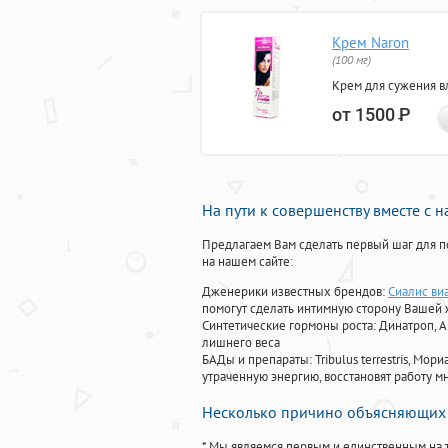
Крем Naron
(100 мг)
Крем для сужения в
от 1500
Р
На пути к совершенству вместе с 
Предлагаем Вам сделать первый шаг для п
на нашем сайте:
Дженерики известных брендов:
Сиалис ви
помогут сделать интимную сторону Вашей
Синтетические гормоны роста
: Динатроп, 
лишнего веса
БАДы и препараты:
Tribulus terrestris, М
утраченную энергию, восстановят работу мн
Несколько причино объясняющих 
* Мы являемся первым и единственным на 