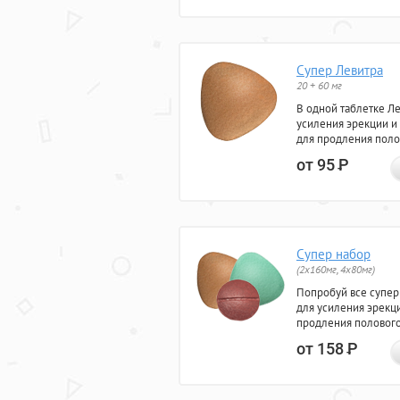
Супер Левитра
20 + 60 мг
В одной таблетке Л
усиления эрекции и
для продления поло
от 95
Р
Супер набор
(2х160мг, 4х80мг)
Попробуй все супер
для усиления эрекц
продления полового
от 158
Р