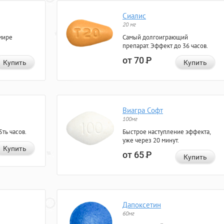
Сиалис
20 мг
мире
Самый долгоиграющий
препарат. Эффект до 36 часов.
от 70
Р
Купить
Купить
Виагра Софт
100мг
ть часов.
Быстрое наступление эффекта,
уже через 20 минут.
Купить
от 65
Р
Купить
Дапоксетин
60мг