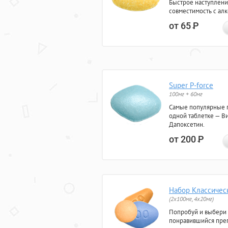
Быстрое наступлени
совместимость с ал
от 65
Р
Super P-force
100мг + 60мг
Самые популярные 
одной таблетке — Ви
Дапоксетин.
от 200
Р
Набор Классичес
(2x100мг, 4x20мг)
Попробуй и выбери
понравившийся преп