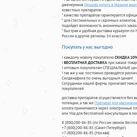
дженериков
Дешево купить в Украине виаг
известных препаратов
* качество препаратов гарантируется офи
* для стестинельных и скромных клиентов,
подойдет возможность анонимныого заказа
* быстрая и удобная доставка курьером по 
России в другие регионы 1м классом
Покупать у нас выгодно
! каждому новому покупателю
СКИДКА 10
!
БЕСПЛАТНАЯ ДОСТАВКА
при заказе товар
! оптовым покупателям СПЕЦИАЛЬНЫЕ цены
! так же у нас постоянно проводятся раз
Силденафила по очень выгодным ценам!
Cотрудники нашей фирмы прилагают макси
покупателей
доставка препаратов осуществляется без в
потенции, а так же
Препарат для увеличени
оплата принимаются через электронные пл
или Visa для бесплатной консультации в л
8
(800
)200-86-85
(
по России звонок беспла
+7
(800
)200-86-85
(
Санкт-Петербург)
+7
(800
)200-86-85
(
Москва)