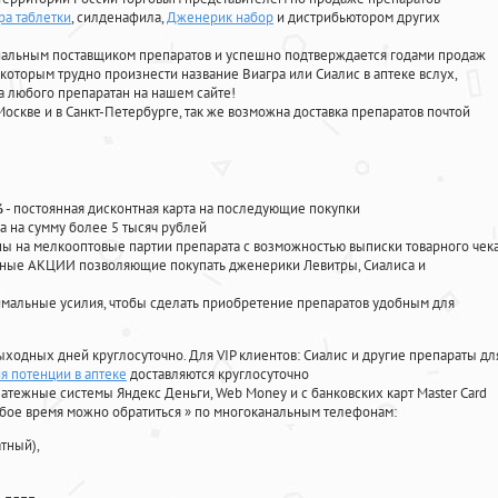
ра таблетки
, силденафила
,
Дженерик набор
и дистрибьютором других
циальным поставщиком препаратов и успешно подтверждается годами продаж
 которым трудно произнести название Виагра или Сиалис в аптеке вслух,
 любого препаратан на нашем сайте!
Москве и в Санкт-Петербурге, так же возможна доставка препаратов почтой
%
- постоянная дисконтная карта на последующие покупки
а на сумму более 5 тысяч рублей
 на мелкооптовые партии препарата с возможностью выписки товарного чек
личные АКЦИИ позволяющие покупать дженерики Левитры, Сиалиса и
мальные усилия, чтобы сделать приобретение препаратов удобным для
ыходных дней круглосуточно. Для VIP клиентов: Сиалис и другие препараты дл
я потенции в аптеке
доставляются круглосуточно
атежные системы Яндекс Деньги, Web Money и с банковских карт Master Card
юбое время можно обратиться
»
по многоканальным телефонам:
тный),