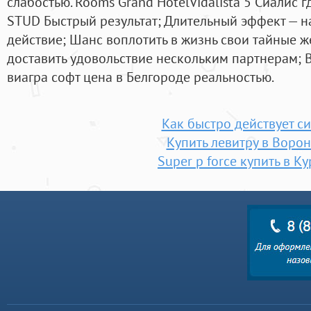
слабостью. Rooms Grand HotelVidalista 5 Сиалис гд
STUD Быстрый результат; Длительный эффект — 
действие; Шанс воплотить в жизнь свои тайные ж
доставить удовольствие нескольким партнерам; 
виагра софт цена в Белгороде реальностью.
Как быстро действует с
Купить левитру в Воро
Super p force купить в К