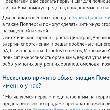
Предлагаем Вам сделать первый шаг для полноц
жизни. Вам помогут средства, придагаемые на на
Дженерики известных брендов:
Купить Дапоксет
а также Попперсы помогут сделать интимную сто
насыщенной и яркой
Синтетические гормоны роста
: Динатроп, Ансомо
энергии спортсменам и решат проблемы лишнего
БАДы и препараты:
Tribulus terrestris, Мориамин
повысят выносливость организма, вернут утрачен
работу многих внутренних органов, омолодят кожу
Несколько причино объясняющих Поче
именно у нас?
* Мы являемся первым и единственным на терри
представителем по продаже препаратов дженер
силденафила
,
Виагра таблетки обсуждение
и дис