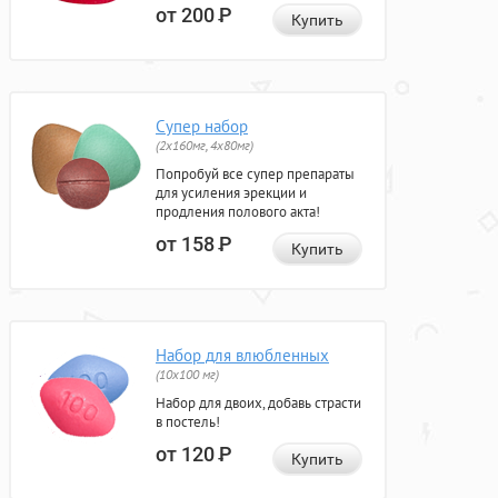
от 200
Р
Купить
Супер набор
(2х160мг, 4х80мг)
Попробуй все супер препараты
для усиления эрекции и
продления полового акта!
от 158
Р
Купить
Набор для влюбленных
(10х100 мг)
Набор для двоих, добавь страсти
в постель!
от 120
Р
Купить