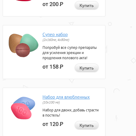
от 200
Р
Купить
Супер набор
(2х160мг, 4х80мг)
Попробуй все супер препараты
для усиления эрекции и
продления полового акта!
от 158
Р
Купить
Набор для влюбленных
(10х100 мг)
Набор для двоих, добавь страсти
в постель!
от 120
Р
Купить