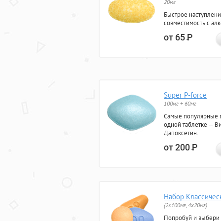
20мг
Быстрое наступлени
совместимость с ал
от 65
Р
Super P-force
100мг + 60мг
Самые популярные 
одной таблетке — Ви
Дапоксетин.
от 200
Р
Набор Классичес
(2x100мг, 4x20мг)
Попробуй и выбери