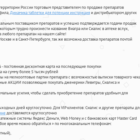
территории России торговым представителем по продаже препаратов
афила
,
Динамика таблетки для потенции инструкция
и дистрибьютором других
циальным поставщиком препаратов и успешно подтверждается годами продаж
 которым трудно произнести название Виагра или Сиалис в аптеке вслух,
 любого препаратан на нашем сайте!
Москве и в Санкт-Петербурге, так же возможна доставка препаратов почтой
%
- постоянная дисконтная карта на последующие покупки
а на сумму более 5 тысяч рублей
 на мелкооптовые партии препарата с возможностью выписки товарного чек
личные АКЦИИ позволяющие покупать дженерики Левитры, Сиалиса и
мальные усилия, чтобы сделать приобретение препаратов удобным для
ыходных дней круглосуточно. Для VIP клиентов: Сиалис и другие препараты дл
ине
доставляются круглосуточно
атежные системы Яндекс Деньги, Web Money и с банковских карт Master Card
юбое время можно обратиться
»
по многоканальным телефонам:
тный),