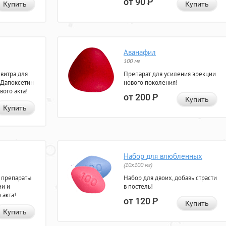
от 90
Р
Купить
Купить
Аванафил
100 мг
евитра для
Препарат для усиления эрекции
 Дапоксетин
нового поколения!
вого акта!
от 200
Р
Купить
Купить
Набор для влюбленных
(10х100 мг)
 препараты
Набор для двоих, добавь страсти
ии и
в постель!
 акта!
от 120
Р
Купить
Купить