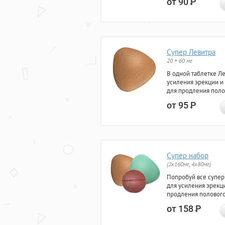
от 90
Р
Супер Левитра
20 + 60 мг
В одной таблетке Л
усиления эрекции и
для продления поло
от 95
Р
Супер набор
(2х160мг, 4х80мг)
Попробуй все супер
для усиления эрекц
продления полового
от 158
Р