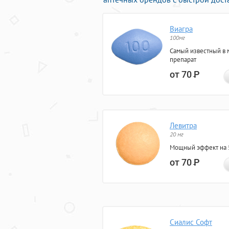
Виагра
100мг
Самый известный в 
препарат
от 70
Р
Левитра
20 мг
Мощный эффект на 5
от 70
Р
Сиалис Софт