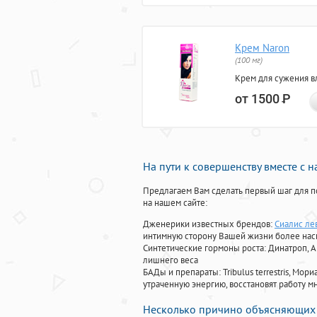
Крем Naron
(100 мг)
Крем для сужения в
от 1500
Р
На пути к совершенству вместе с 
Предлагаем Вам сделать первый шаг для п
на нашем сайте:
Дженерики известных брендов:
Сиалис ле
интимную сторону Вашей жизни более на
Синтетические гормоны роста
: Динатроп, 
лишнего веса
БАДы и препараты:
Tribulus terrestris, М
утраченную энергию, восстановят работу мн
Несколько причино объясняющих 