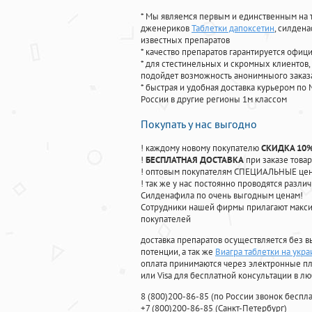
* Мы являемся первым и единственным на 
дженериков
Таблетки дапоксетин
, силден
известных препаратов
* качество препаратов гарантируется офи
* для стестинельных и скромных клиентов,
подойдет возможность анонимныого заказа
* быстрая и удобная доставка курьером по 
России в другие регионы 1м классом
Покупать у нас выгодно
! каждому новому покупателю
СКИДКА 10
!
БЕСПЛАТНАЯ ДОСТАВКА
при заказе товар
! оптовым покупателям СПЕЦИАЛЬНЫЕ цены
! так же у нас постоянно проводятся раз
Силденафила по очень выгодным ценам!
Cотрудники нашей фирмы прилагают макси
покупателей
доставка препаратов осуществляется без в
потенции, а так же
Виагра таблетки на укра
оплата принимаются через электронные пл
или Visa для бесплатной консультации в л
8
(800
)200-86-85
(
по России звонок беспла
+7
(800
)200-86-85
(
Санкт-Петербург)