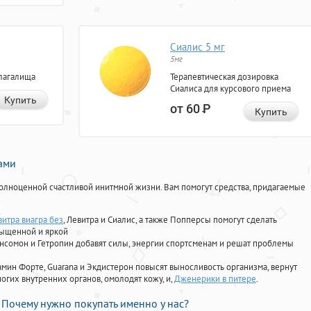
Сиалис 5 мг
5мг
лагалища
Терапевтическая дозировка
Сиалиса для курсового приема
Купить
от 60
Р
Купить
нами
олноценной счастливой инитмной жизни. Вам помогут средства, придагаемые
витра виагра без
, Левитра и Сиалис, а также Попперсы помогут сделать
сыщенной и яркой
Ансомон и Гетропин добавят силы, энергии спортсменам и решат проблемы
ориамин Форте, Guarana и Экдистерон повысят выносливость организма, вернут
огих внутренних органов, омолодят кожу, и,
Дженерики в питере
.
Почему нужно покупать именно у нас?