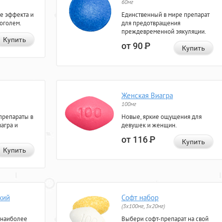
60мг
е эффекта и
Единственный в мире препарат
коголем.
для предотвращения
преждевременной эякуляции.
Купить
от 90
Р
Купить
Женская Виагра
100мг
препараты в
Новые, яркие ощущения для
агра и
девушек и женщин.
от 116
Р
Купить
Купить
кий
Софт набор
(3x100мг, 3x20мг)
 наиболее
Выбери софт-препарат на свой