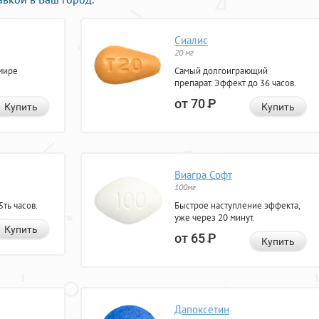
Сиалис
20 мг
мире
Самый долгоиграющий
препарат. Эффект до 36 часов.
от 70
Р
Купить
Купить
Виагра Софт
100мг
ть часов.
Быстрое наступление эффекта,
уже через 20 минут.
Купить
от 65
Р
Купить
Дапоксетин