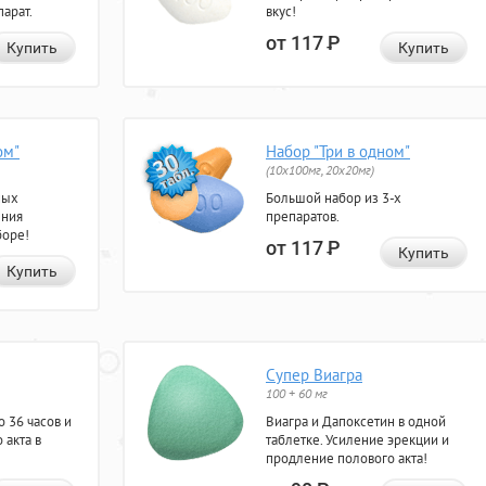
арат.
вкус!
от 117
Р
Купить
Купить
ом"
Набор "Три в одном"
(10x100мг, 20x20мг)
ных
Большой набор из 3-х
ения
препаратов.
боре!
от 117
Р
Купить
Купить
Супер Виагра
100 + 60 мг
 36 часов и
Виагра и Дапоксетин в одной
 акта в
таблетке. Усиление эрекции и
продление полового акта!