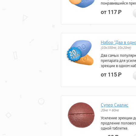
понравившийся преп
от 117
Р
Набор "Два в одн
(10x100мг, 10x20мг)
Два самых популяр
препарата для усил
эрекции в одном на
от 115
Р
Супер Сиалис
20мг + 60мг
Усиление эрекции до
продление полового
одной таблетке.