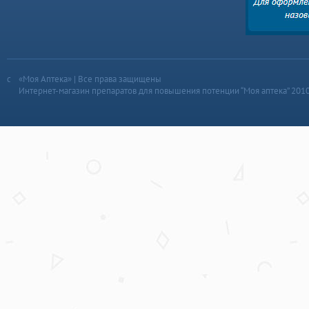
«Моя Аптека» | Все права защищены
Интернет-магазин препаратов для повышения потенции “Моя аптека” 201