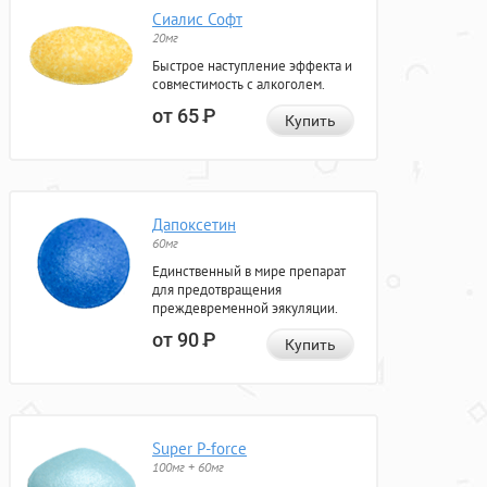
Сиалис Софт
20мг
Быстрое наступление эффекта и
совместимость с алкоголем.
от 65
Р
Купить
Дапоксетин
60мг
Единственный в мире препарат
для предотвращения
преждевременной эякуляции.
от 90
Р
Купить
Super P-force
100мг + 60мг