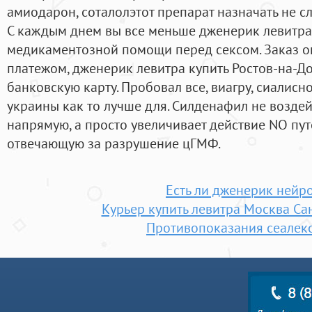
амиодарон, соталолэтот препарат назначать не с
С каждым днем вы все меньше дженерик левитра 
медикаментозной помощи перед сексом. Заказ о
платежом, дженерик левитра купить Ростов-на-До
банковскую карту. Пробовал все, виагру, сиалисн
украины как то лучше для. Силденафил не возде
напрямую, а просто увеличивает действие NO пу
отвечающую за разрушение цГМФ.
Есть ли дженерик нейр
Курьер купить левитра Москва Са
Противопоказания сеалек