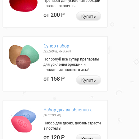
Препарат для усиления эрекции
нового поколения!
от 200
Р
Купить
Супер набор
(2х160мг, 4х80мг)
Попробуй все супер препараты
для усиления эрекции и
продления полового акта!
от 158
Р
Купить
Набор для влюбленных
(10х100 мг)
Набор для двоих, добавь страсти
в постель!
от 120
Р
Купить